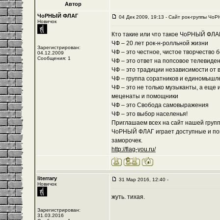
Автор
ЧоРНЫЙ ФЛАГ
04 Дек 2009, 19:13 - Cайт рок-группы ЧоР
Новичок
Кто такие или что такое ЧоРНЫЙ ФЛА
ЧФ – 20 лет рок-н-ролльной жизни
Зарегистрирован:
ЧФ – это честное, чистое творчество 
04.12.2009
Сообщения: 1
ЧФ – это ответ на попсовое телевиде
ЧФ – это традиции независимости от 
ЧФ – группа соратников и единомышл
ЧФ – это не только музыканты, а еще 
меценаты и помощники
ЧФ – это Свобода самовыражения
ЧФ – это выбор населенья!
Приглашаем всех на сайт нашей группы
ЧоРНЫЙ ФЛАГ играет доступные и пон
заморочек.
http://flag-you.ru/
literrary
31 Мар 2016, 12:40 -
Новичок
жуть. тихая.
Зарегистрирован:
31.03.2016