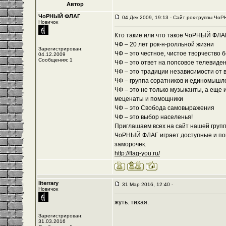
Автор
ЧоРНЫЙ ФЛАГ
04 Дек 2009, 19:13 - Cайт рок-группы ЧоР
Новичок
Кто такие или что такое ЧоРНЫЙ ФЛА
ЧФ – 20 лет рок-н-ролльной жизни
Зарегистрирован:
ЧФ – это честное, чистое творчество 
04.12.2009
Сообщения: 1
ЧФ – это ответ на попсовое телевиде
ЧФ – это традиции независимости от 
ЧФ – группа соратников и единомышл
ЧФ – это не только музыканты, а еще 
меценаты и помощники
ЧФ – это Свобода самовыражения
ЧФ – это выбор населенья!
Приглашаем всех на сайт нашей группы
ЧоРНЫЙ ФЛАГ играет доступные и пон
заморочек.
http://flag-you.ru/
literrary
31 Мар 2016, 12:40 -
Новичок
жуть. тихая.
Зарегистрирован:
31.03.2016