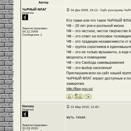
Автор
ЧоРНЫЙ ФЛАГ
04 Дек 2009, 19:13 - Cайт рок-группы ЧоР
Новичок
Кто такие или что такое ЧоРНЫЙ ФЛА
ЧФ – 20 лет рок-н-ролльной жизни
Зарегистрирован:
ЧФ – это честное, чистое творчество 
04.12.2009
Сообщения: 1
ЧФ – это ответ на попсовое телевиде
ЧФ – это традиции независимости от 
ЧФ – группа соратников и единомышл
ЧФ – это не только музыканты, а еще 
меценаты и помощники
ЧФ – это Свобода самовыражения
ЧФ – это выбор населенья!
Приглашаем всех на сайт нашей группы
ЧоРНЫЙ ФЛАГ играет доступные и пон
заморочек.
http://flag-you.ru/
literrary
31 Мар 2016, 12:40 -
Новичок
жуть. тихая.
Зарегистрирован:
31.03.2016