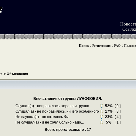
Новост
Ссылк
:
:
:
Поиск
Регистрация
FAQ
Пользов
т
->
Объявления
Впечатления от группы ЛУНОФОБИЯ:
Слушал(а) - понравилось, хорошая группа
52%
[ 9 ]
Слушал(а) - не понравилось, ничего особенного
17%
[ 3 ]
Не слушал(а) - но хотелось бы
23%
[ 4 ]
Не слушал(а) - и не хочу, больно надо...
5%
[ 1 ]
Всего проголосовало : 17