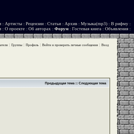
и
Артисты
Рецензии
Статьи
Архив
Музыка(mp3)
В рифму
::
::
::
::
::
::
::
и
О проекте
Об авторах
Форум
Гостевая книга
Объявления
::
::
::
::
::
::
:
:
:
:
атели
Группы
Профиль
Войти и проверить личные сообщения
Вход
Предыдущая тема
::
Следующая тема