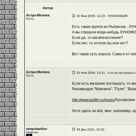
Автор
Астра-Мелена
20 Фев 2009, 14:23 - ЛУНОФОБИЯ
Гость
Есть такая группа из Рыбинска - Л
А вы слушали когда-нибудь ЛУНО
Если да, то как впечатления?
Если нет, то хотели бы или нет?
Вот такая суть опроса. Сама я от не
Астра-Мелена
20 Фев 2009, 14:31 - А если послушать 
Гость
Если есть желание послушать, то мо
Рекомендую "Мужчина", "Пули", "Валь
http://www.lastfm.ru/music/
Лунофобия
Хотя здесь не всё, мне, например, н
sergodanilov
28 Дек 2010, 16:32 -
Новичок