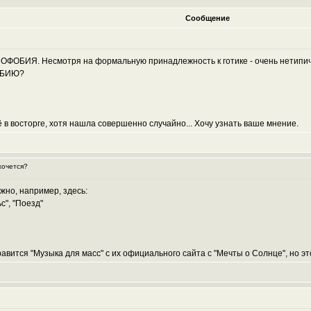
Сообщение
УНОФОБИЯ. Несмотря на формальную принадлежность к готике - очень нетипич
ФОБИЮ?
ё в восторге, хотя нашла совершенно случайно... Хочу узнать ваше мнение.
хочется?
жно, например, здесь:
с", "Поезд"
равится "Музыка для масс" с их официального сайта с "Мечты о Солнце", но эт