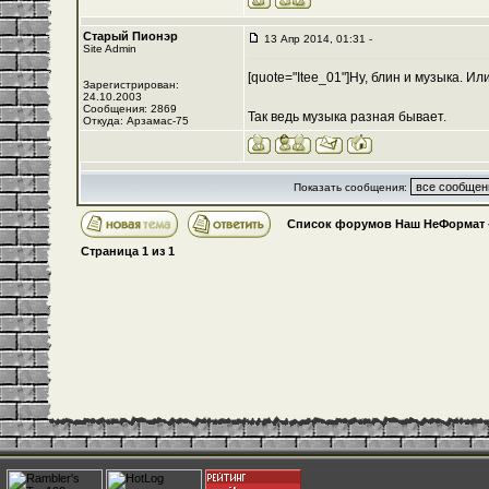
Старый Пионэр
13 Апр 2014, 01:31 -
Site Admin
[quote="Itee_01"]Ну, блин и музыка. И
Зарегистрирован:
24.10.2003
Сообщения: 2869
Так ведь музыка разная бывает.
Откуда: Арзамас-75
Показать сообщения:
Список форумов Наш НеФормат
Страница
1
из
1