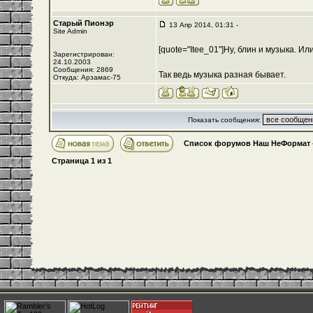
Старый Пионэр
13 Апр 2014, 01:31 -
Site Admin
[quote="Itee_01"]Ну, блин и музыка. И
Зарегистрирован:
24.10.2003
Сообщения: 2869
Так ведь музыка разная бывает.
Откуда: Арзамас-75
Показать сообщения:
Список форумов Наш НеФормат
Страница
1
из
1