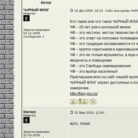
Автор
ЧоРНЫЙ ФЛАГ
04 Дек 2009, 19:13 - Cайт рок-группы ЧоР
Новичок
Кто такие или что такое ЧоРНЫЙ ФЛА
ЧФ – 20 лет рок-н-ролльной жизни
Зарегистрирован:
ЧФ – это честное, чистое творчество 
04.12.2009
Сообщения: 1
ЧФ – это ответ на попсовое телевиде
ЧФ – это традиции независимости от 
ЧФ – группа соратников и единомышл
ЧФ – это не только музыканты, а еще 
меценаты и помощники
ЧФ – это Свобода самовыражения
ЧФ – это выбор населенья!
Приглашаем всех на сайт нашей группы
ЧоРНЫЙ ФЛАГ играет доступные и пон
заморочек.
http://flag-you.ru/
literrary
31 Мар 2016, 12:40 -
Новичок
жуть. тихая.
Зарегистрирован:
31.03.2016