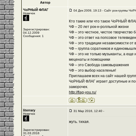
Автор
ЧоРНЫЙ ФЛАГ
04 Дек 2009, 19:13 - Cайт рок-группы ЧоР
Новичок
Кто такие или что такое ЧоРНЫЙ ФЛА
ЧФ – 20 лет рок-н-ролльной жизни
Зарегистрирован:
ЧФ – это честное, чистое творчество 
04.12.2009
Сообщения: 1
ЧФ – это ответ на попсовое телевиде
ЧФ – это традиции независимости от 
ЧФ – группа соратников и единомышл
ЧФ – это не только музыканты, а еще 
меценаты и помощники
ЧФ – это Свобода самовыражения
ЧФ – это выбор населенья!
Приглашаем всех на сайт нашей группы
ЧоРНЫЙ ФЛАГ играет доступные и пон
заморочек.
http://flag-you.ru/
literrary
31 Мар 2016, 12:40 -
Новичок
жуть. тихая.
Зарегистрирован:
31.03.2016