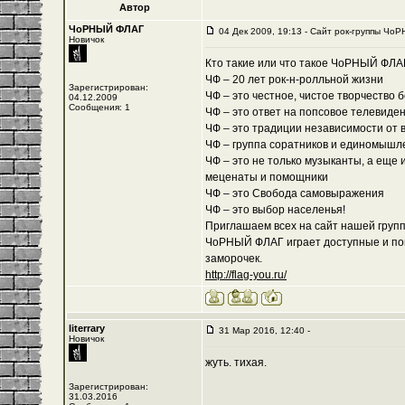
Автор
ЧоРНЫЙ ФЛАГ
04 Дек 2009, 19:13 - Cайт рок-группы ЧоР
Новичок
Кто такие или что такое ЧоРНЫЙ ФЛА
ЧФ – 20 лет рок-н-ролльной жизни
Зарегистрирован:
ЧФ – это честное, чистое творчество 
04.12.2009
Сообщения: 1
ЧФ – это ответ на попсовое телевиде
ЧФ – это традиции независимости от 
ЧФ – группа соратников и единомышл
ЧФ – это не только музыканты, а еще 
меценаты и помощники
ЧФ – это Свобода самовыражения
ЧФ – это выбор населенья!
Приглашаем всех на сайт нашей группы
ЧоРНЫЙ ФЛАГ играет доступные и пон
заморочек.
http://flag-you.ru/
literrary
31 Мар 2016, 12:40 -
Новичок
жуть. тихая.
Зарегистрирован:
31.03.2016