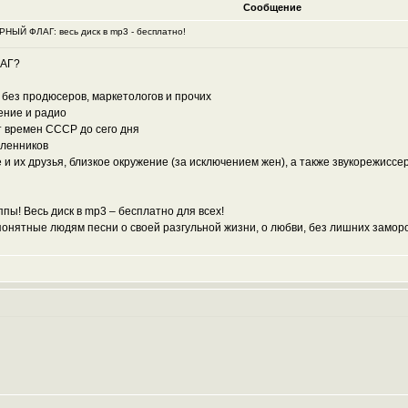
Сообщение
оРНЫЙ ФЛАГ: весь диск в mp3 - бесплатно!
ЛАГ?
о без продюсеров, маркетологов и прочих
ение и радио
т времен СССР до сего дня
шленников
е и их друзья, близкое окружение (за исключением жен), а также звукорежисс
пы! Весь диск в mp3 – бесплатно для всех!
нятные людям песни о своей разгульной жизни, о любви, без лишних заморо