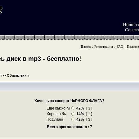
Новост
Ссылк
:
:
:
Поиск
Регистрация
FAQ
Пользов
 диск в mp3 - бесплатно!
т
->
Объявления
Хочешь на концерт ЧоРНОГО ФЛАГА?
Ещё как хочу!
42%
[ 3 ]
Хорошо бы
14%
[ 1 ]
Подумаю
42%
[ 3 ]
Всего проголосовало : 7