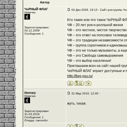
Автор
ЧоРНЫЙ ФЛАГ
04 Дек 2009, 19:13 - Cайт рок-группы Ч
Новичок
Кто такие или что такое ЧоРНЫЙ Ф
ЧФ – 20 лет рок-н-ролльной жизни
Зарегистрирован:
ЧФ – это честное, чистое творчеств
04.12.2009
Сообщения: 1
ЧФ – это ответ на попсовое телевид
ЧФ – это традиции независимости о
ЧФ – группа соратников и единомы
ЧФ – это не только музыканты, а ещ
ЧФ – это Свобода самовыражения
ЧФ – это выбор населенья!
Приглашаем всех на сайт нашей груп
ЧоРНЫЙ ФЛАГ играет доступные и по
http://flag-you.ru/
literrary
31 Мар 2016, 12:40 -
Новичок
жуть. тихая.
Зарегистрирован:
31.03.2016
Сообщения: 1
Откуда: смолобл