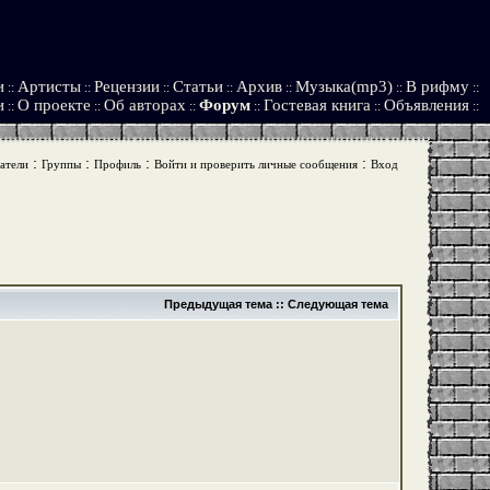
и
Артисты
Рецензии
Статьи
Архив
Музыка(mp3)
В рифму
::
::
::
::
::
::
::
и
О проекте
Об авторах
Форум
Гостевая книга
Объявления
::
::
::
::
::
::
:
:
:
:
атели
Группы
Профиль
Войти и проверить личные сообщения
Вход
Предыдущая тема
::
Следующая тема