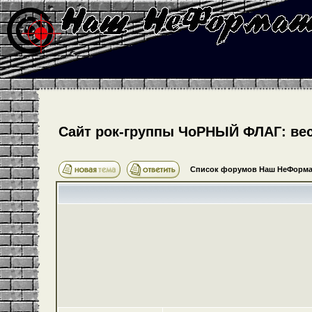
Cайт рок-группы ЧоРНЫЙ ФЛАГ: весь
Список форумов Наш НеФорма