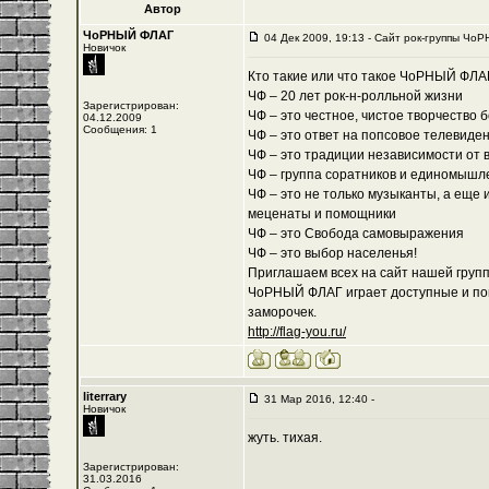
Автор
ЧоРНЫЙ ФЛАГ
04 Дек 2009, 19:13 - Cайт рок-группы ЧоР
Новичок
Кто такие или что такое ЧоРНЫЙ ФЛА
ЧФ – 20 лет рок-н-ролльной жизни
Зарегистрирован:
ЧФ – это честное, чистое творчество 
04.12.2009
Сообщения: 1
ЧФ – это ответ на попсовое телевиде
ЧФ – это традиции независимости от 
ЧФ – группа соратников и единомышл
ЧФ – это не только музыканты, а еще 
меценаты и помощники
ЧФ – это Свобода самовыражения
ЧФ – это выбор населенья!
Приглашаем всех на сайт нашей группы
ЧоРНЫЙ ФЛАГ играет доступные и пон
заморочек.
http://flag-you.ru/
literrary
31 Мар 2016, 12:40 -
Новичок
жуть. тихая.
Зарегистрирован:
31.03.2016