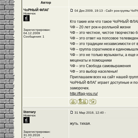
Автор
ЧоРНЫЙ ФЛАГ
04 Дек 2009, 19:13 - Cайт рок-группы ЧоР
Новичок
Кто такие или что такое ЧоРНЫЙ ФЛА
ЧФ – 20 лет рок-н-ролльной жизни
Зарегистрирован:
ЧФ – это честное, чистое творчество 
04.12.2009
Сообщения: 1
ЧФ – это ответ на попсовое телевиде
ЧФ – это традиции независимости от 
ЧФ – группа соратников и единомышл
ЧФ – это не только музыканты, а еще 
меценаты и помощники
ЧФ – это Свобода самовыражения
ЧФ – это выбор населенья!
Приглашаем всех на сайт нашей группы
ЧоРНЫЙ ФЛАГ играет доступные и пон
заморочек.
http://flag-you.ru/
literrary
31 Мар 2016, 12:40 -
Новичок
жуть. тихая.
Зарегистрирован:
31.03.2016