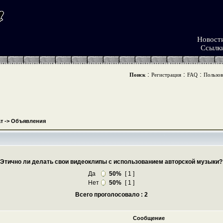
Новост
Ссылк
:
:
:
Поиск
Регистрация
FAQ
Пользов
т
->
Объявления
Этично ли делать свои видеоклипы с использованием авторской музыки?
Да
50%
[ 1 ]
Нет
50%
[ 1 ]
Всего проголосовало : 2
Сообщение