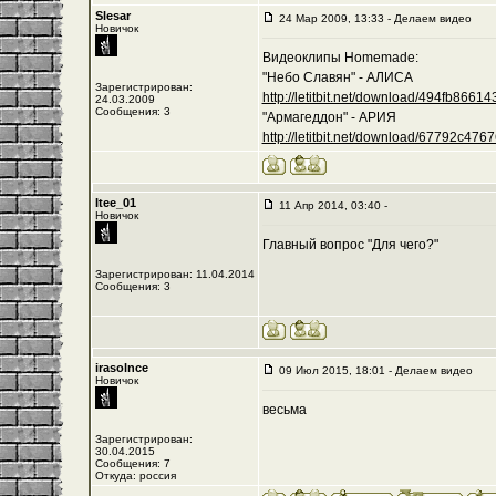
Slesar
24 Мар 2009, 13:33 - Делаем видео
Новичок
Видеоклипы Homemade:
"Небо Славян" - АЛИСА
Зарегистрирован:
http://letitbit.net/download/494fb8661435
24.03.2009
Сообщения: 3
"Армагеддон" - АРИЯ
http://letitbit.net/download/67792c476762
Itee_01
11 Апр 2014, 03:40 -
Новичок
Главный вопрос "Для чего?"
Зарегистрирован: 11.04.2014
Сообщения: 3
irasolnce
09 Июл 2015, 18:01 - Делаем видео
Новичок
весьма
Зарегистрирован:
30.04.2015
Сообщения: 7
Откуда: россия