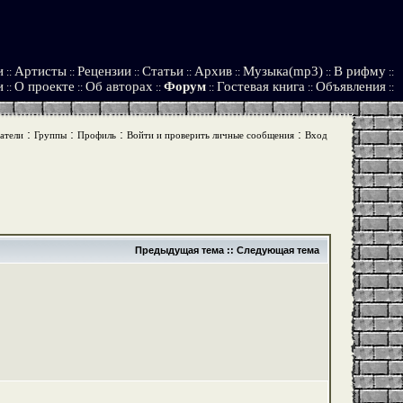
и
Артисты
Рецензии
Статьи
Архив
Музыка(mp3)
В рифму
::
::
::
::
::
::
::
и
О проекте
Об авторах
Форум
Гостевая книга
Объявления
::
::
::
::
::
::
:
:
:
:
атели
Группы
Профиль
Войти и проверить личные сообщения
Вход
Предыдущая тема
::
Следующая тема