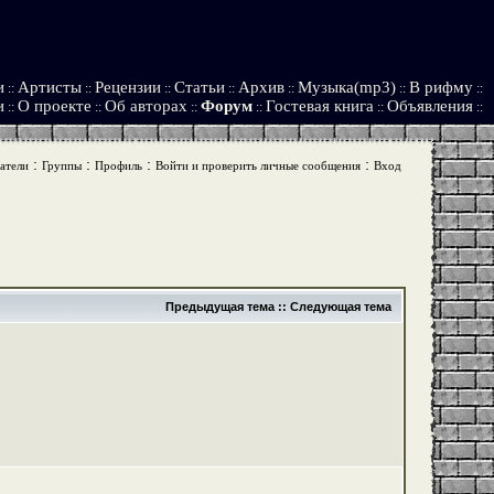
и
Артисты
Рецензии
Статьи
Архив
Музыка(mp3)
В рифму
::
::
::
::
::
::
::
и
О проекте
Об авторах
Форум
Гостевая книга
Объявления
::
::
::
::
::
::
:
:
:
:
атели
Группы
Профиль
Войти и проверить личные сообщения
Вход
Предыдущая тема
::
Следующая тема