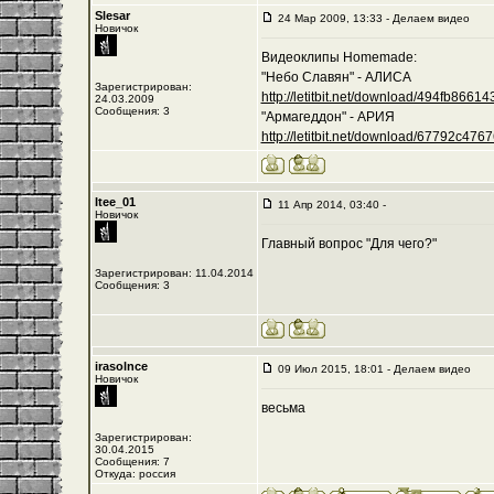
Slesar
24 Мар 2009, 13:33 - Делаем видео
Новичок
Видеоклипы Homemade:
"Небо Славян" - АЛИСА
Зарегистрирован:
http://letitbit.net/download/494fb8661435
24.03.2009
Сообщения: 3
"Армагеддон" - АРИЯ
http://letitbit.net/download/67792c476762
Itee_01
11 Апр 2014, 03:40 -
Новичок
Главный вопрос "Для чего?"
Зарегистрирован: 11.04.2014
Сообщения: 3
irasolnce
09 Июл 2015, 18:01 - Делаем видео
Новичок
весьма
Зарегистрирован:
30.04.2015
Сообщения: 7
Откуда: россия