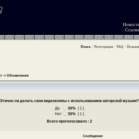
Новост
Ссылк
:
:
:
Поиск
Регистрация
FAQ
Пользов
т
->
Объявления
Этично ли делать свои видеоклипы с использованием авторской музыки?
Да
50%
[ 1 ]
Нет
50%
[ 1 ]
Всего проголосовало : 2
Сообщение