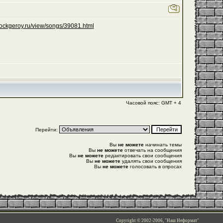
rockgeroy.ru/view/songs/39081.html
Часовой пояс: GMT + 4
Перейти:
Вы
не можете
начинать темы
Вы
не можете
отвечать на сообщения
Вы
не можете
редактировать свои сообщения
Вы
не можете
удалять свои сообщения
Вы
не можете
голосовать в опросах
Copyright © 2002-2006, "Наш Неформат"