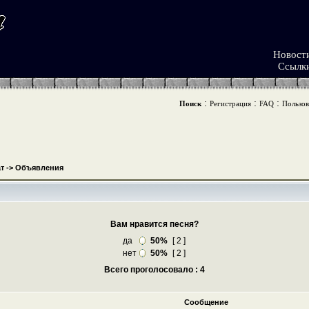
Новост
Ссылк
:
:
:
Поиск
Регистрация
FAQ
Пользов
т
->
Объявления
Вам нравится песня?
да
50%
[ 2 ]
нет
50%
[ 2 ]
Всего проголосовало : 4
Сообщение