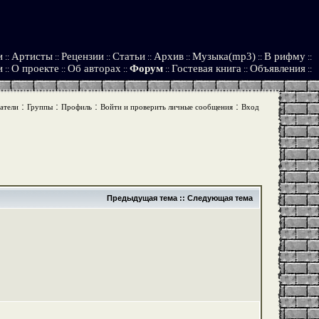
и
Артисты
Рецензии
Статьи
Архив
Музыка(mp3)
В рифму
::
::
::
::
::
::
::
и
О проекте
Об авторах
Форум
Гостевая книга
Объявления
::
::
::
::
::
::
:
:
:
:
атели
Группы
Профиль
Войти и проверить личные сообщения
Вход
Предыдущая тема
::
Следующая тема