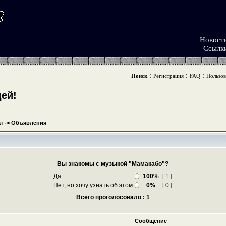
Новост
Ссылк
:
:
:
Поиск
Регистрация
FAQ
Пользов
ей!
т
->
Объявления
Вы знакомы с музыкой "Мамакабо"?
Да
100%
[ 1 ]
Нет, но хочу узнать об этом
0%
[ 0 ]
Всего проголосовало : 1
Сообщение