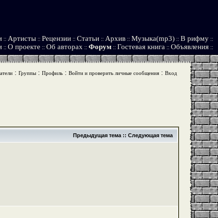
и
Артисты
Рецензии
Статьи
Архив
Музыка(mp3)
В рифму
::
::
::
::
::
::
::
и
О проекте
Об авторах
Форум
Гостевая книга
Объявления
::
::
::
::
::
::
:
:
:
:
атели
Группы
Профиль
Войти и проверить личные сообщения
Вход
Предыдущая тема
::
Следующая тема