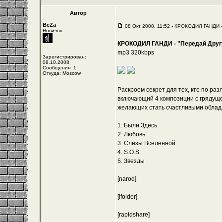
Автор
BeZa
08 Окт 2008, 11:52 - КРОКОДИЛ ГАНДИ -
Новичок
КРОКОДИЛ ГАНДИ - "Передай Другу
mp3 320kbps
Зарегистрирован:
08.10.2008
Сообщения: 1
Откуда: Moscow
Раскроем секрет для тех, кто по ра
включающий 4 композиции с грядущег
желающих стать счастливыми облад
1. Были Здесь
2. Любовь
3. Слезы Вселенной
4. S.O.S.
5. Звезды
[narod]
[ifolder]
[rapidshare]