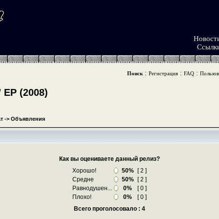
Новост
Ссылк
:
:
:
Поиск
Регистрация
FAQ
Пользов
ЕР (2008)
т
->
Объявления
Как вы оцениваете данный релиз?
Хорошо!
50%
[ 2 ]
Средне
50%
[ 2 ]
Равнодушен...
0%
[ 0 ]
Плохо!
0%
[ 0 ]
Всего проголосовало : 4