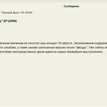
Сообщение
 "Передай Другу" ЕР (2008)
" ЕР (2008)
зличным причинам не посетил наш концерт 30 августа. Эксклюзивным подарком
о альбома, а также заново записанную версию песни "Звезды". Уже сейчас вс
ателями непосредственно диска ждем на наших ближайших выступлениях.