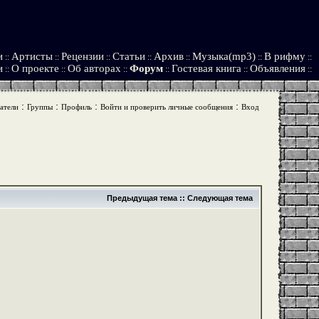
и
Артисты
Рецензии
Статьи
Архив
Музыка(mp3)
В рифму
::
::
::
::
::
::
::
и
О проекте
Об авторах
Форум
Гостевая книга
Объявления
::
::
::
::
::
::
:
:
:
:
атели
Группы
Профиль
Войти и проверить личные сообщения
Вход
Предыдущая тема
::
Следующая тема