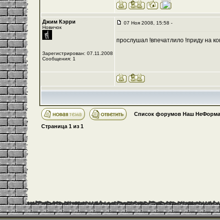
Джим Кэрри
07 Ноя 2008, 15:58 -
Новичок
прослушал !впечатлило !приду на кон
Зарегистрирован: 07.11.2008
Сообщения: 1
Список форумов Наш НеФорма
Страница
1
из
1