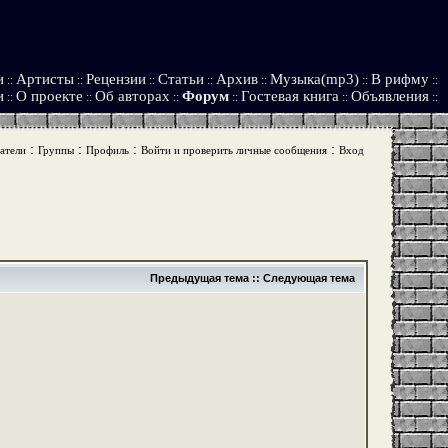
и
Артисты
Рецензии
Статьи
Архив
Музыка(mp3)
В рифму
::
::
::
::
::
::
::
и
О проекте
Об авторах
Форум
Гостевая книга
Объявления
::
::
::
::
::
::
:
:
:
:
атели
Группы
Профиль
Войти и проверить личные сообщения
Вход
Предыдущая тема
::
Следующая тема