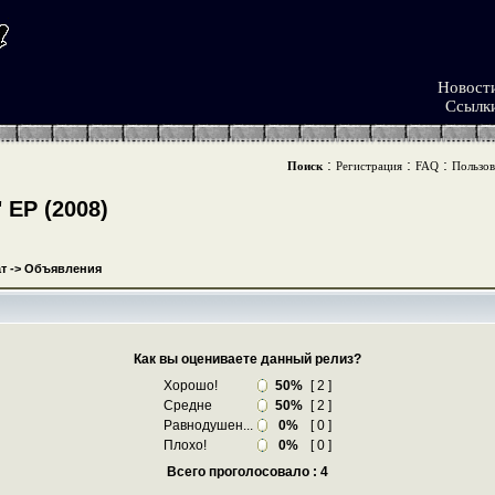
Новост
Ссылк
:
:
:
Поиск
Регистрация
FAQ
Пользов
ЕР (2008)
т
->
Объявления
Как вы оцениваете данный релиз?
Хорошо!
50%
[ 2 ]
Средне
50%
[ 2 ]
Равнодушен...
0%
[ 0 ]
Плохо!
0%
[ 0 ]
Всего проголосовало : 4