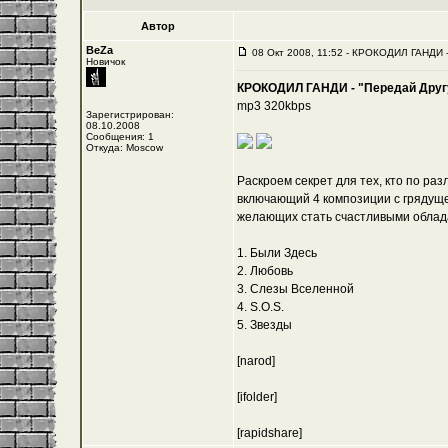
Автор
BeZa
08 Окт 2008, 11:52 - КРОКОДИЛ ГАНДИ -
Новичок
КРОКОДИЛ ГАНДИ - "Передай Другу
mp3 320kbps
Зарегистрирован:
08.10.2008
Сообщения: 1
Откуда: Moscow
Раскроем секрет для тех, кто по ра
включающий 4 композиции с грядущег
желающих стать счастливыми облад
1. Были Здесь
2. Любовь
3. Слезы Вселенной
4. S.O.S.
5. Звезды
[narod]
[ifolder]
[rapidshare]