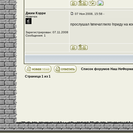
Джим Кэрри
07 Ноя 2008, 15:58 -
Новичок
прослушал !впечатлило !приду на кон
Зарегистрирован: 07.11.2008
Сообщения: 1
Список форумов Наш НеФорма
Страница
1
из
1