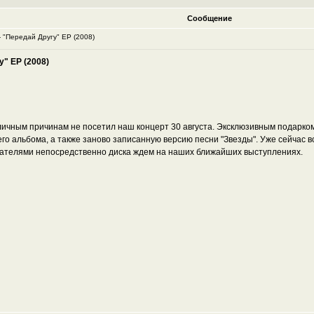
Сообщение
 "Передай Другу" ЕР (2008)
" ЕР (2008)
зличным причинам не посетил наш концерт 30 августа. Эксклюзивным подарком
о альбома, а также заново записанную версию песни "Звезды". Уже сейчас вс
ателями непосредственно диска ждем на наших ближайших выступлениях.