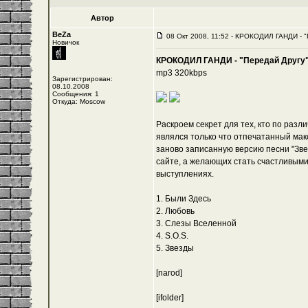
Автор
BeZa
08 Окт 2008, 11:52 - КРОКОДИЛ ГАНДИ - "
Новичок
КРОКОДИЛ ГАНДИ - "Передай Другу" 
mp3 320kbps
Зарегистрирован:
08.10.2008
Сообщения: 1
Откуда: Moscow
Раскроем секрет для тех, кто по раз
являлся только что отпечатанный мак
заново записанную версию песни "Звез
сайте
, а желающих стать счастливым
выступлениях.
1. Были Здесь
2. Любовь
3. Слезы Вселенной
4. S.O.S.
5. Звезды
[narod]
[ifolder]