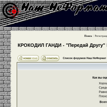
:
Поиск
Регистрац
КРОКОДИЛ ГАНДИ - "Передай Другу" Е
Список форумов Наш НеФормат
Как вы оц
Хоро
Сред
Равно
Плохо
Всег