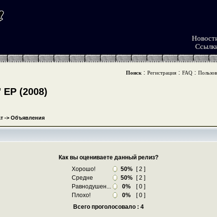
Новост
Ссылк
:
:
:
Поиск
Регистрация
FAQ
Пользов
ЕР (2008)
т
->
Объявления
Как вы оцениваете данный релиз?
Хорошо!
50%
[ 2 ]
Средне
50%
[ 2 ]
Равнодушен...
0%
[ 0 ]
Плохо!
0%
[ 0 ]
Всего проголосовало : 4