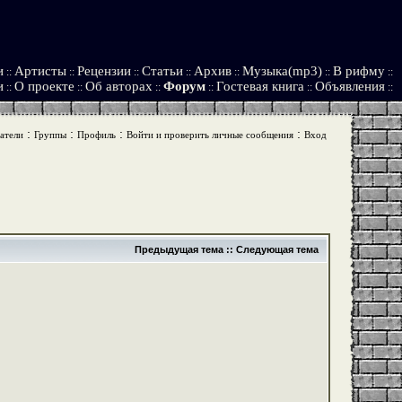
и
Артисты
Рецензии
Статьи
Архив
Музыка(mp3)
В рифму
::
::
::
::
::
::
::
и
О проекте
Об авторах
Форум
Гостевая книга
Объявления
::
::
::
::
::
::
:
:
:
:
атели
Группы
Профиль
Войти и проверить личные сообщения
Вход
Предыдущая тема
::
Следующая тема