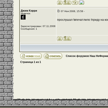
Джим Кэрри
07 Ноя 2008, 15:58 -
Новичок
прослушал !впечатлило !приду на кон
Зарегистрирован: 07.11.2008
Сообщения: 1
Список форумов Наш НеФорма
Страница
1
из
1