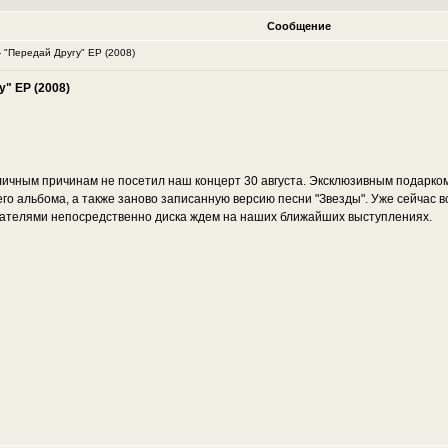
Сообщение
 "Передай Другу" ЕР (2008)
" ЕР (2008)
зличным причинам не посетил наш концерт 30 августа. Эксклюзивным подарком
о альбома, а также заново записанную версию песни "Звезды". Уже сейчас вс
ателями непосредственно диска ждем на наших ближайших выступлениях.