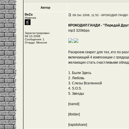
Автор
BeZa
08 Окт 2008, 11:52 - КРОКОДИЛ ГАНДИ -
Новичок
КРОКОДИЛ ГАНДИ - "Передай Другу
mp3 320kbps
Зарегистрирован:
08.10.2008
Сообщения: 1
Откуда: Moscow
Раскроем секрет для тех, кто по ра
включающий 4 композиции с грядущег
желающих стать счастливыми облад
1. Были Здесь
2. Любовь
3. Слезы Вселенной
4. S.O.S.
5. Звезды
[narod]
[ifolder]
[rapidshare]