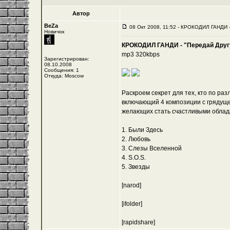
Автор
BeZa
08 Окт 2008, 11:52 - КРОКОДИЛ ГАНДИ -
Новичок
КРОКОДИЛ ГАНДИ - "Передай Другу
mp3 320kbps
Зарегистрирован:
08.10.2008
Сообщения: 1
Откуда: Moscow
Раскроем секрет для тех, кто по ра
включающий 4 композиции с грядущег
желающих стать счастливыми облад
1. Были Здесь
2. Любовь
3. Слезы Вселенной
4. S.O.S.
5. Звезды
[narod]
[ifolder]
[rapidshare]