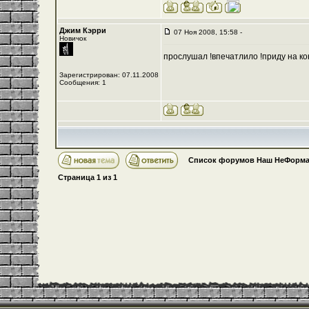
Джим Кэрри
07 Ноя 2008, 15:58 -
Новичок
прослушал !впечатлило !приду на кон
Зарегистрирован: 07.11.2008
Сообщения: 1
Список форумов Наш НеФорма
Страница
1
из
1