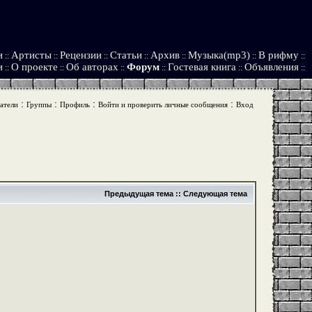
и
Артисты
Рецензии
Статьи
Архив
Музыка(mp3)
В рифму
::
::
::
::
::
::
::
и
О проекте
Об авторах
Форум
Гостевая книга
Объявления
::
::
::
::
::
::
:
:
:
:
атели
Группы
Профиль
Войти и проверить личные сообщения
Вход
Предыдущая тема
::
Следующая тема