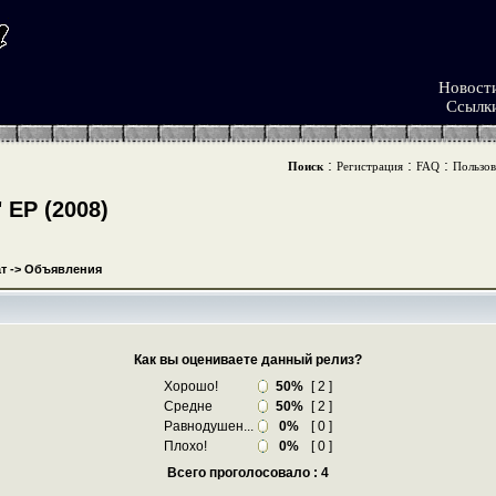
Новост
Ссылк
:
:
:
Поиск
Регистрация
FAQ
Пользов
ЕР (2008)
т
->
Объявления
Как вы оцениваете данный релиз?
Хорошо!
50%
[ 2 ]
Средне
50%
[ 2 ]
Равнодушен...
0%
[ 0 ]
Плохо!
0%
[ 0 ]
Всего проголосовало : 4