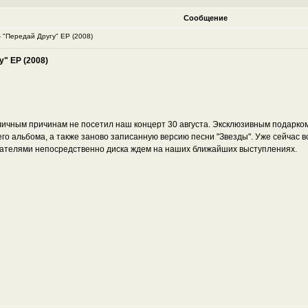
Сообщение
 "Передай Другу" ЕР (2008)
" ЕР (2008)
зличным причинам не посетил наш концерт 30 августа. Эксклюзивным подарком
о альбома, а также заново записанную версию песни "Звезды". Уже сейчас вс
ателями непосредственно диска ждем на наших ближайших выступлениях.