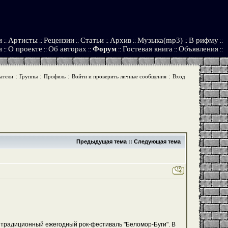
и
Артисты
Рецензии
Статьи
Архив
Музыка(mp3)
В рифму
::
::
::
::
::
::
::
и
О проекте
Об авторах
Форум
Гостевая книга
Объявления
::
::
::
::
::
::
:
:
:
:
атели
Группы
Профиль
Войти и проверить личные сообщения
Вход
Предыдущая тема
::
Следующая тема
 традиционный ежегодный рок-фестиваль "Беломор-Буги". В