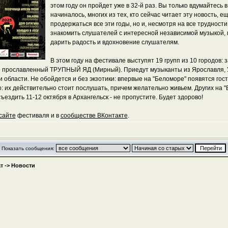
этом году он пройдет уже в 32-й раз. Вы только вдумайтесь в
начиналось, многих из тех, кто сейчас читает эту новость, е
продержаться все эти годы, но и, несмотря на все труднос
знакомить слушателей с интересной независимой музыкой, п
дарить радость и вдохновение слушателям.
В этом году на фестивале выступят 19 групп из 10 городов: 
е прославленный ТРУПНЫЙ ЯД (Мирный). Приедут музыканты из Ярославля, Ул
 и области. Не обойдется и без экзотики: впервые на "Беломоре" появятся 
 их действительно стоит послушать, причем желательно живьем. Других на "Бе
ъездить 11-12 октября в Архангельск - не пропустите. Будет здорово!
сайте
фестиваля и в
сообществе ВКонтакте
.
Показать сообщения:
т
->
Новости