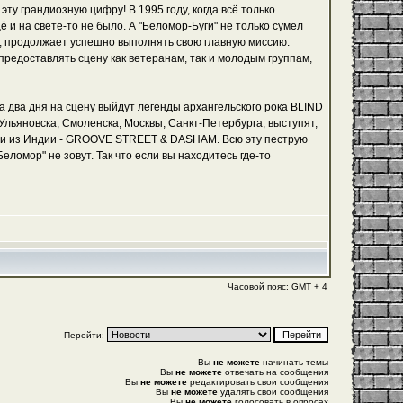
 эту грандиозную цифру! В 1995 году, когда всё только
щё и на свете-то не было. А "Беломор-Буги" не только сумел
ти, продолжает успешно выполнять свою главную миссию:
редоставлять сцену как ветеранам, так и молодым группам,
за два дня на сцену выйдут легенды архангельского рока BLIND
ьяновска, Смоленска, Москвы, Санкт-Петербурга, выступят,
гости из Индии - GROOVE STREET & DASHAM. Всю эту пеструю
ломор" не зовут. Так что если вы находитесь где-то
Часовой пояс: GMT + 4
Перейти:
Вы
не можете
начинать темы
Вы
не можете
отвечать на сообщения
Вы
не можете
редактировать свои сообщения
Вы
не можете
удалять свои сообщения
Вы
не можете
голосовать в опросах