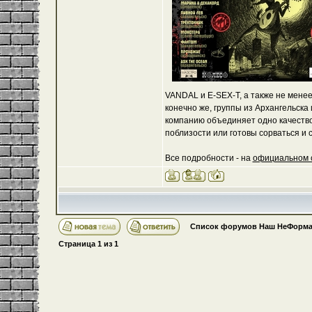
VANDAL и E-SEX-Т, а также не мене
конечно же, группы из Архангельска
компанию объединяет одно качество:
поблизости или готовы сорваться и с
Все подробности - на
официальном 
Список форумов Наш НеФорма
Страница
1
из
1