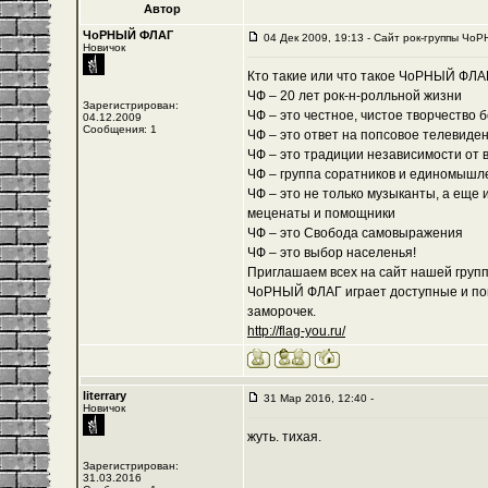
Автор
ЧоРНЫЙ ФЛАГ
04 Дек 2009, 19:13 - Cайт рок-группы ЧоР
Новичок
Кто такие или что такое ЧоРНЫЙ ФЛА
ЧФ – 20 лет рок-н-ролльной жизни
Зарегистрирован:
ЧФ – это честное, чистое творчество 
04.12.2009
Сообщения: 1
ЧФ – это ответ на попсовое телевиде
ЧФ – это традиции независимости от 
ЧФ – группа соратников и единомышл
ЧФ – это не только музыканты, а еще 
меценаты и помощники
ЧФ – это Свобода самовыражения
ЧФ – это выбор населенья!
Приглашаем всех на сайт нашей группы
ЧоРНЫЙ ФЛАГ играет доступные и пон
заморочек.
http://flag-you.ru/
literrary
31 Мар 2016, 12:40 -
Новичок
жуть. тихая.
Зарегистрирован:
31.03.2016