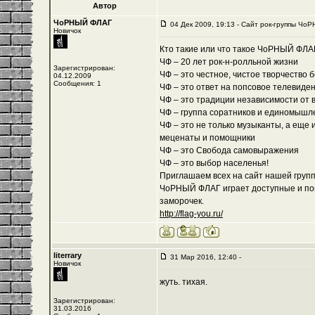
Автор
ЧоРНЫЙ ФЛАГ
04 Дек 2009, 19:13 - Cайт рок-группы ЧоР
Новичок
Кто такие или что такое ЧоРНЫЙ ФЛА
ЧФ – 20 лет рок-н-ролльной жизни
Зарегистрирован:
ЧФ – это честное, чистое творчество 
04.12.2009
Сообщения: 1
ЧФ – это ответ на попсовое телевиде
ЧФ – это традиции независимости от 
ЧФ – группа соратников и единомышл
ЧФ – это не только музыканты, а еще 
меценаты и помощники
ЧФ – это Свобода самовыражения
ЧФ – это выбор населенья!
Приглашаем всех на сайт нашей группы
ЧоРНЫЙ ФЛАГ играет доступные и пон
заморочек.
http://flag-you.ru/
literrary
31 Мар 2016, 12:40 -
Новичок
жуть. тихая.
Зарегистрирован:
31.03.2016