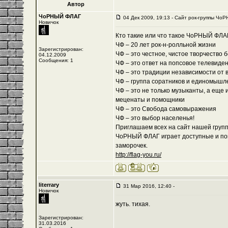
Автор
ЧоРНЫЙ ФЛАГ
04 Дек 2009, 19:13 - Cайт рок-группы ЧоР
Новичок
Кто такие или что такое ЧоРНЫЙ ФЛА
ЧФ – 20 лет рок-н-ролльной жизни
Зарегистрирован:
ЧФ – это честное, чистое творчество 
04.12.2009
Сообщения: 1
ЧФ – это ответ на попсовое телевиде
ЧФ – это традиции независимости от 
ЧФ – группа соратников и единомышл
ЧФ – это не только музыканты, а еще 
меценаты и помощники
ЧФ – это Свобода самовыражения
ЧФ – это выбор населенья!
Приглашаем всех на сайт нашей группы
ЧоРНЫЙ ФЛАГ играет доступные и пон
заморочек.
http://flag-you.ru/
literrary
31 Мар 2016, 12:40 -
Новичок
жуть. тихая.
Зарегистрирован:
31.03.2016