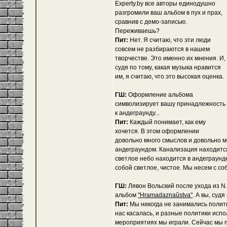
Experty.by все авторы единодушно
разгромили ваш альбом в пух и прах,
сравнив с демо-записью.
Переживаешь?
Пит:
Нет. Я считаю, что эти люди
совсем не разбираются в нашем
творчестве. Это именно их мнения. И,
судя по тому, какая музыка нравится
им, я считаю, что это высокая оценка.
ГШ:
Оформление альбома
символизирует вашу принадлежность
к андеграунду...
Пит:
Каждый понимает, как ему
хочется. В этом оформлении
довольно много смыслов и довольно м
андеграундом. Канализация находится 
светлое небо находится в андеграунде
собой светлое, чистое. Мы несем с со
ГШ:
Лявон Вольский после ухода из N.
альбом
"Hramadaznaŭstva"
. А вы, суд
Пит:
Мы никогда не занимались полити
нас касалась, и разные политики испо
мероприятиях мы играли. Сейчас мы п