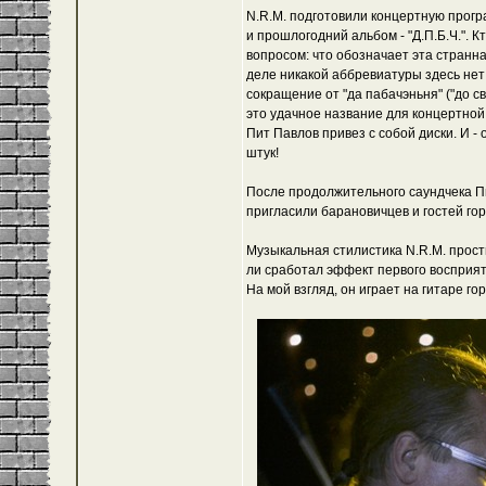
N.R.M. подготовили концертную програ
и прошлогодний альбом - "Д.П.Б.Ч.". 
вопросом: что обозначает эта странн
деле никакой аббревиатуры здесь нет: 
сокращение от "да пабачэньня" ("до св
это удачное название для концертной 
Пит Павлов привез с собой диски. И - 
штук!
После продолжительного саундчека П
пригласили барановичцев и гостей гор
Музыкальная стилистика N.R.M. прости
ли сработал эффект первого восприят
На мой взгляд, он играет на гитаре го