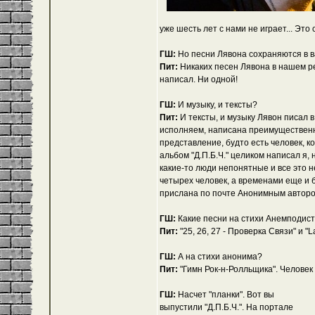
уже шесть лет с нами не играет... Эт
ГШ:
Но песни Лявона сохраняются в 
Пит:
Никаких песен Лявона в нашем ре
написал. Ни одной!
ГШ:
И музыку, и тексты?
Пит:
И тексты, и музыку Лявон писал в
исполняем, написана преимущественн
представление, будто есть человек, к
альбом "Д.П.Б.Ч." целиком написал я,
какие-то люди непонятные и все это 
четырех человек, а временами еще и
прислана по почте Анонимным автором
ГШ:
Какие песни на стихи Анемподис
Пит:
"25, 26, 27 - Проверка Связи" и "L
ГШ:
А на стихи анонима?
Пит:
"Гимн Рок-н-Ролльщика". Человек
ГШ:
Насчет "планки". Вот вы
выпустили "Д.П.Б.Ч.". На портале