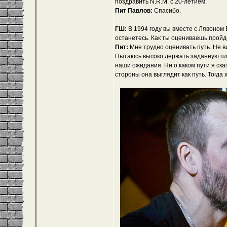
поздравить N.R.M. с 20-летием.
Пит Павлов:
Спасибо.
ГШ:
В 1994 году вы вместе с Лявоном 
останетесь. Как ты оцениваешь прой
Пит:
Мне трудно оценивать путь. Не ви
Пытаюсь высоко держать заданную пла
наши ожидания. Ни о каком пути я сказ
стороны она выглядит как путь. Тогда