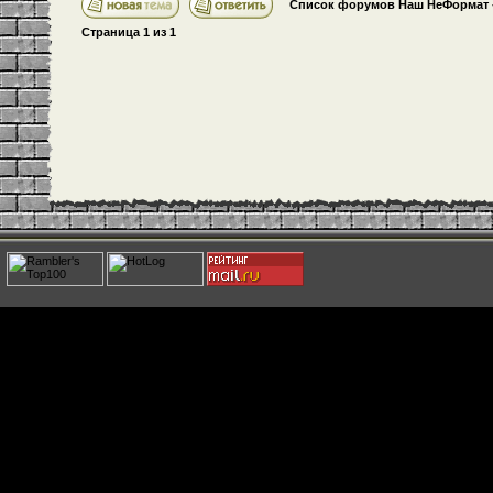
Список форумов Наш НеФормат
Страница
1
из
1