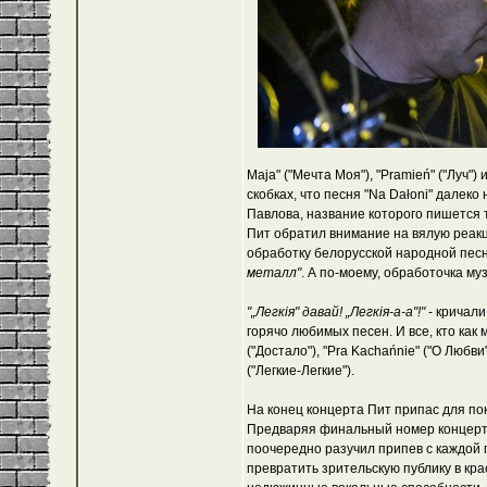
Maja" ("Мечта Моя"), "Pramień" ("Луч")
скобках, что песня "Na Dałoni" далек
Павлова, название которого пишется 
Пит обратил внимание на вялую реакц
обработку белорусской народной песни
металл"
. А по-моему, обработочка му
"„Легкія" давай! „Легкія-а-а"!"
- кричали
горячо любимых песен. И все, кто как мо
("Достало"), "Pra Kachańnie" ("О Любви
("Легкие-Легкие").
На конец концерта Пит припас для по
Предваряя финальный номер концерта "
поочередно разучил припев с каждой
превратить зрительскую публику в кр