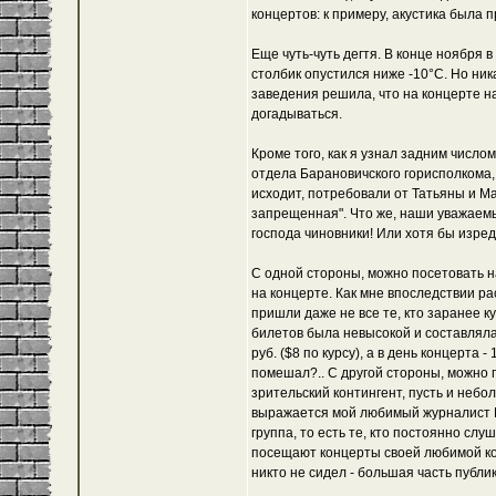
концертов: к примеру, акустика была 
Еще чуть-чуть дегтя. В конце ноября
столбик опустился ниже -10°C. Но ник
заведения решила, что на концерте н
догадываться.
Кроме того, как я узнал задним число
отдела Барановичского горисполкома
исходит, потребовали от Татьяны и Ма
запрещенная". Что же, наши уважаемы
господа чиновники! Или хотя бы изред
С одной стороны, можно посетовать н
на концерте. Как мне впоследствии р
пришли даже не все те, кто заранее ку
билетов была невысокой и составляла
руб. ($8 по курсу), а в день концерта - 
помешал?.. С другой стороны, можно 
зрительский контингент, пусть и небол
выражается мой любимый журналист Е
группа, то есть те, кто постоянно слу
посещают концерты своей любимой ко
никто не сидел - большая часть публи