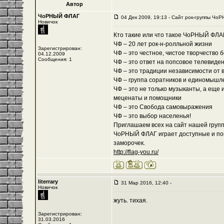
Автор
ЧоРНЫЙ ФЛАГ
04 Дек 2009, 19:13 - Cайт рок-группы ЧоР
Новичок
Кто такие или что такое ЧоРНЫЙ ФЛА
ЧФ – 20 лет рок-н-ролльной жизни
Зарегистрирован:
ЧФ – это честное, чистое творчество 
04.12.2009
Сообщения: 1
ЧФ – это ответ на попсовое телевиде
ЧФ – это традиции независимости от 
ЧФ – группа соратников и единомышл
ЧФ – это не только музыканты, а еще 
меценаты и помощники
ЧФ – это Свобода самовыражения
ЧФ – это выбор населенья!
Приглашаем всех на сайт нашей группы
ЧоРНЫЙ ФЛАГ играет доступные и пон
заморочек.
http://flag-you.ru/
literrary
31 Мар 2016, 12:40 -
Новичок
жуть. тихая.
Зарегистрирован:
31.03.2016