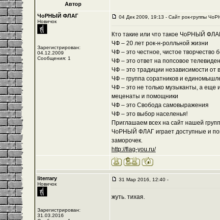
Автор
ЧоРНЫЙ ФЛАГ
04 Дек 2009, 19:13 - Cайт рок-группы ЧоР
Новичок
Кто такие или что такое ЧоРНЫЙ ФЛА
ЧФ – 20 лет рок-н-ролльной жизни
Зарегистрирован:
ЧФ – это честное, чистое творчество 
04.12.2009
Сообщения: 1
ЧФ – это ответ на попсовое телевиде
ЧФ – это традиции независимости от 
ЧФ – группа соратников и единомышл
ЧФ – это не только музыканты, а еще 
меценаты и помощники
ЧФ – это Свобода самовыражения
ЧФ – это выбор населенья!
Приглашаем всех на сайт нашей группы
ЧоРНЫЙ ФЛАГ играет доступные и пон
заморочек.
http://flag-you.ru/
literrary
31 Мар 2016, 12:40 -
Новичок
жуть. тихая.
Зарегистрирован:
31.03.2016