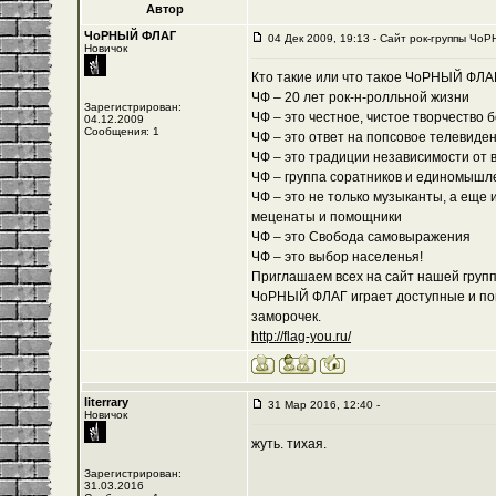
Автор
ЧоРНЫЙ ФЛАГ
04 Дек 2009, 19:13 - Cайт рок-группы ЧоР
Новичок
Кто такие или что такое ЧоРНЫЙ ФЛА
ЧФ – 20 лет рок-н-ролльной жизни
Зарегистрирован:
ЧФ – это честное, чистое творчество 
04.12.2009
Сообщения: 1
ЧФ – это ответ на попсовое телевиде
ЧФ – это традиции независимости от 
ЧФ – группа соратников и единомышл
ЧФ – это не только музыканты, а еще 
меценаты и помощники
ЧФ – это Свобода самовыражения
ЧФ – это выбор населенья!
Приглашаем всех на сайт нашей группы
ЧоРНЫЙ ФЛАГ играет доступные и пон
заморочек.
http://flag-you.ru/
literrary
31 Мар 2016, 12:40 -
Новичок
жуть. тихая.
Зарегистрирован:
31.03.2016