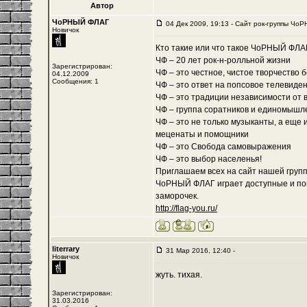
Автор
ЧоРНЫЙ ФЛАГ
04 Дек 2009, 19:13 - Cайт рок-группы ЧоР
Новичок
Кто такие или что такое ЧоРНЫЙ ФЛА
ЧФ – 20 лет рок-н-ролльной жизни
Зарегистрирован:
ЧФ – это честное, чистое творчество 
04.12.2009
Сообщения: 1
ЧФ – это ответ на попсовое телевиде
ЧФ – это традиции независимости от 
ЧФ – группа соратников и единомышл
ЧФ – это не только музыканты, а еще 
меценаты и помощники
ЧФ – это Свобода самовыражения
ЧФ – это выбор населенья!
Приглашаем всех на сайт нашей группы
ЧоРНЫЙ ФЛАГ играет доступные и пон
заморочек.
http://flag-you.ru/
literrary
31 Мар 2016, 12:40 -
Новичок
жуть. тихая.
Зарегистрирован:
31.03.2016