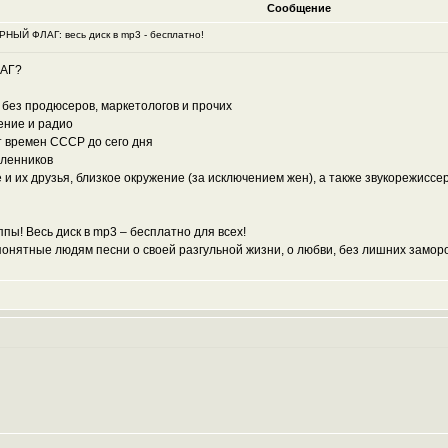
Сообщение
оРНЫЙ ФЛАГ: весь диск в mp3 - бесплатно!
ЛАГ?
о без продюсеров, маркетологов и прочих
ение и радио
т времен СССР до сего дня
шленников
е и их друзья, близкое окружение (за исключением жен), а также звукорежисс
пы! Весь диск в mp3 – бесплатно для всех!
нятные людям песни о своей разгульной жизни, о любви, без лишних заморо