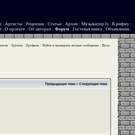
и
Артисты
Рецензии
Статьи
Архив
Музыка(mp3)
В рифму
::
::
::
::
::
::
::
и
О проекте
Об авторах
Форум
Гостевая книга
Объявления
::
::
::
::
::
::
:
:
:
:
атели
Группы
Профиль
Войти и проверить личные сообщения
Вход
Предыдущая тема
::
Следующая тема