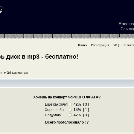
Новост
Ссылк
:
:
:
Поиск
Регистрация
FAQ
Пользов
 диск в mp3 - бесплатно!
т
->
Объявления
Хочешь на концерт ЧоРНОГО ФЛАГА?
Ещё как хочу!
42%
[ 3 ]
Хорошо бы
14%
[ 1 ]
Подумаю
42%
[ 3 ]
Всего проголосовало : 7