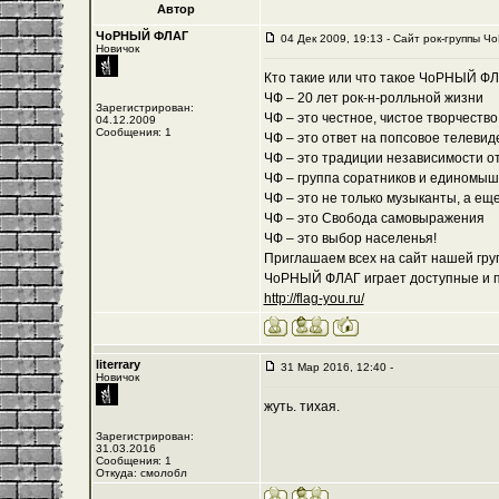
Автор
ЧоРНЫЙ ФЛАГ
04 Дек 2009, 19:13 - Cайт рок-группы Ч
Новичок
Кто такие или что такое ЧоРНЫЙ Ф
ЧФ – 20 лет рок-н-ролльной жизни
Зарегистрирован:
ЧФ – это честное, чистое творчеств
04.12.2009
Сообщения: 1
ЧФ – это ответ на попсовое телевид
ЧФ – это традиции независимости о
ЧФ – группа соратников и единомы
ЧФ – это не только музыканты, а ещ
ЧФ – это Свобода самовыражения
ЧФ – это выбор населенья!
Приглашаем всех на сайт нашей груп
ЧоРНЫЙ ФЛАГ играет доступные и по
http://flag-you.ru/
literrary
31 Мар 2016, 12:40 -
Новичок
жуть. тихая.
Зарегистрирован:
31.03.2016
Сообщения: 1
Откуда: смолобл