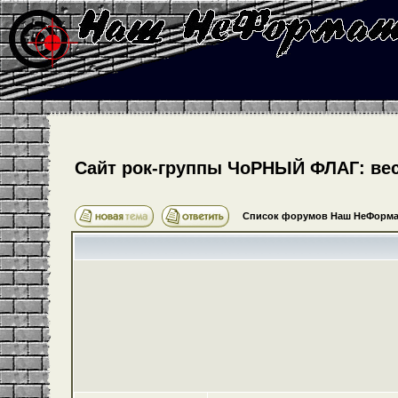
Cайт рок-группы ЧоРНЫЙ ФЛАГ: весь
Список форумов Наш НеФорма