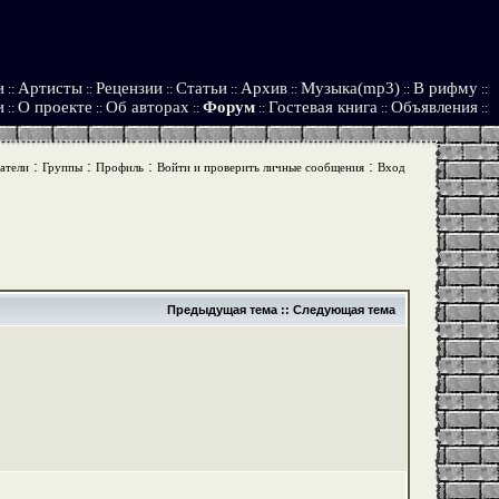
и
Артисты
Рецензии
Статьи
Архив
Музыка(mp3)
В рифму
::
::
::
::
::
::
::
и
О проекте
Об авторах
Форум
Гостевая книга
Объявления
::
::
::
::
::
::
:
:
:
:
атели
Группы
Профиль
Войти и проверить личные сообщения
Вход
Предыдущая тема
::
Следующая тема