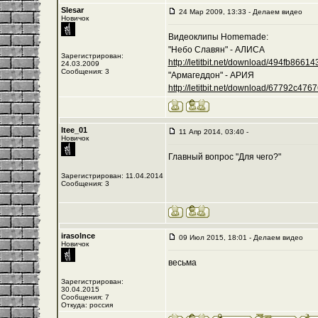
Slesar
24 Мар 2009, 13:33 - Делаем видео
Новичок
Видеоклипы Homemade:
"Небо Славян" - АЛИСА
Зарегистрирован:
http://letitbit.net/download/494fb8661435
24.03.2009
Сообщения: 3
"Армагеддон" - АРИЯ
http://letitbit.net/download/67792c476762
Itee_01
11 Апр 2014, 03:40 -
Новичок
Главный вопрос "Для чего?"
Зарегистрирован: 11.04.2014
Сообщения: 3
irasolnce
09 Июл 2015, 18:01 - Делаем видео
Новичок
весьма
Зарегистрирован:
30.04.2015
Сообщения: 7
Откуда: россия