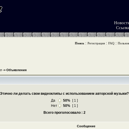
Новост
Ссылк
:
:
:
Поиск
Регистрация
FAQ
Пользов
т
->
Объявления
Этично ли делать свои видеоклипы с использованием авторской музыки?
Да
50%
[ 1 ]
Нет
50%
[ 1 ]
Всего проголосовало : 2
Сообщение