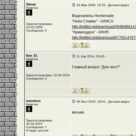
Slesar
24 Мар 2009, 13:33 - Делаем видео
Новичок
Видеоклипы Homemade:
"Небо Славян" - АЛИСА
Зарегистрирован:
http://letitbit.net/download/494fb8661435
24.03.2009
Сообщения: 3
"Армагеддон" - АРИЯ
http://letitbit.net/download/67792c476762
Itee_01
11 Апр 2014, 03:40 -
Новичок
Главный вопрос "Для чего?"
Зарегистрирован: 11.04.2014
Сообщения: 3
irasolnce
09 Июл 2015, 18:01 - Делаем видео
Новичок
весьма
Зарегистрирован:
30.04.2015
Сообщения: 7
Откуда: россия