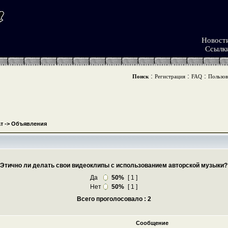
Новост
Ссылк
:
:
:
Поиск
Регистрация
FAQ
Пользов
т
->
Объявления
Этично ли делать свои видеоклипы с использованием авторской музыки?
Да
50%
[ 1 ]
Нет
50%
[ 1 ]
Всего проголосовало : 2
Сообщение