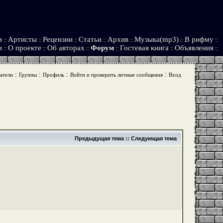
и
Артисты
Рецензии
Статьи
Архив
Музыка(mp3)
В рифму
::
::
::
::
::
::
::
и
О проекте
Об авторах
Форум
Гостевая книга
Объявления
::
::
::
::
::
::
:
:
:
:
атели
Группы
Профиль
Войти и проверить личные сообщения
Вход
Предыдущая тема
::
Следующая тема