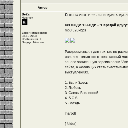
Автор
BeZa
08 Окт 2008, 11:52 - КРОКОДИЛ ГАНДИ - "
Новичок
КРОКОДИЛ ГАНДИ - "Передай Другу" 
mp3 320kbps
Зарегистрирован:
08.10.2008
Сообщения: 1
Откуда: Moscow
Раскроем секрет для тех, кто по раз
являлся только что отпечатанный мак
заново записанную версию песни "Звез
сайте
, а желающих стать счастливым
выступлениях.
1. Были Здесь
2. Любовь
3. Слезы Вселенной
4. S.O.S.
5. Звезды
[narod]
[ifolder]