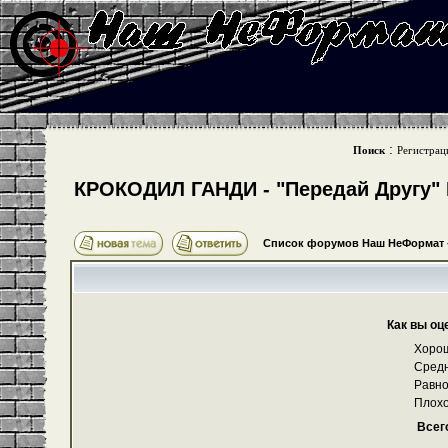
:
Поиск
Регистрац
КРОКОДИЛ ГАНДИ - "Передай Другу" Е
Список форумов Наш НеФормат
Как вы оц
Хоро
Сред
Равно
Плохо
Всег