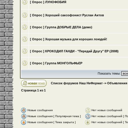
[ Опрос ]
ЛУНОФОБИЯ
[ Опрос ]
Хороший саксофонист Руслан Аитов
[ Опрос ]
Группа ДОБРЫЕ ДЕЛА (демо)
[ Опрос ]
Хорошая музыка для хороших лоюдей!
[ Опрос ]
КРОКОДИЛ ГАНДИ - "Передай Другу" ЕР (2008)
[ Опрос ]
Группа МОНГОЛЬФЬЕР
Показать темы:
Список форумов Наш НеФормат
->
Объявления
Страница
1
из
1
Новые сообщения
Нет новых сообщений
Новые сообщения [ Популярная тема ]
Нет новых сообщений [ По
Новые сообщения [ Тема закрыта ]
Нет новых сообщений [ Те