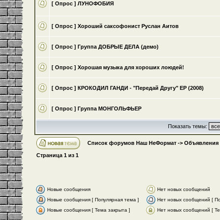
[ Опрос ]
ЛУНОФОБИЯ
[ Опрос ]
Хороший саксофонист Руслан Аитов
[ Опрос ]
Группа ДОБРЫЕ ДЕЛА (демо)
[ Опрос ]
Хорошая музыка для хороших лоюдей!
[ Опрос ]
КРОКОДИЛ ГАНДИ - "Передай Другу" ЕР (2008)
[ Опрос ]
Группа МОНГОЛЬФЬЕР
Показать темы:
Список форумов Наш НеФормат
->
Объявления
Страница
1
из
1
Новые сообщения
Нет новых сообщений
Новые сообщения [ Популярная тема ]
Нет новых сообщений [ По
Новые сообщения [ Тема закрыта ]
Нет новых сообщений [ Те