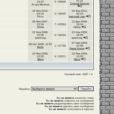
01:31
14:23
5 / 56849
Старый Пионэр
Астра-Мелена
16 Ноя 2010,
16 Фев 2011,
04:14
0 / 36635
00:15
Гость
дмитрий ткач
06 Янв 2007,
12 Дек 2008,
22:34
7 / 45563
18:34
DDela
DDela
22 Ноя 2008,
22 Ноя 2008,
15:05
0 / 36204
15:05
qwert-rog
qwert-rog
07 Ноя 2008,
08 Окт 2008, 11:52
1 / 27756
15:58
BeZa
Джим Кэрри
10 Янв 2008,
10 Янв 2008,
15:50
0 / 22671
15:50
Митя
Митя
Часовой пояс: GMT + 4
Перейти:
Вы
не можете
начинать темы
Вы
не можете
отвечать на сообщения
Вы
не можете
редактировать свои сообщения
Вы
не можете
удалять свои сообщения
Вы
не можете
голосовать в опросах