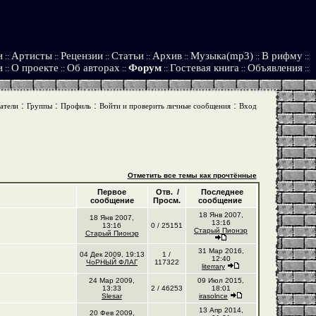
и
Артисты
Рецензии
Статьи
Архив
Музыка(mp3)
В рифму
::
::
::
::
::
::
::
и
О проекте
Об авторах
Форум
Гостевая книга
Объявления
::
::
::
::
::
::
:
:
:
:
атели
Группы
Профиль
Войти и проверить личные сообщения
Вход
Отметить все темы как прочтённые
Первое
Отв. /
Последнее
сообщение
Просм.
сообщение
18 Янв 2007,
18 Янв 2007,
13:16
13:16
0 / 25151
Старый Пионэр
Старый Пионэр
31 Мар 2016,
04 Дек 2009, 19:13
1 /
12:40
ЧоРНЫЙ ФЛАГ
117322
literrary
24 Мар 2009,
09 Июл 2015,
13:33
2 / 46253
18:01
Slesar
irasolnce
13 Апр 2014,
20 Фев 2009,