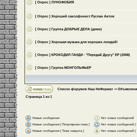
[ Опрос ]
ЛУНОФОБИЯ
[ Опрос ]
Хороший саксофонист Руслан Аитов
[ Опрос ]
Группа ДОБРЫЕ ДЕЛА (демо)
[ Опрос ]
Хорошая музыка для хороших лоюдей!
[ Опрос ]
КРОКОДИЛ ГАНДИ - "Передай Другу" ЕР (2008)
[ Опрос ]
Группа МОНГОЛЬФЬЕР
Список форумов Наш НеФормат
->
Объявлени
Страница
1
из
1
Новые сообщения
Нет новых сообщений
Новые сообщения [ Популярная тема ]
Нет новых сообщений [ 
Новые сообщения [ Тема закрыта ]
Нет новых сообщений [ 