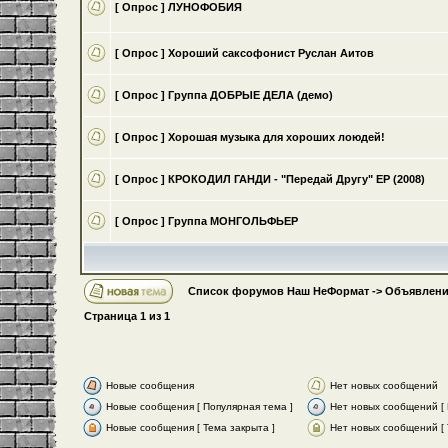
[ Опрос ]
ЛУНОФОБИЯ
[ Опрос ]
Хороший саксофонист Руслан Аитов
[ Опрос ]
Группа ДОБРЫЕ ДЕЛА (демо)
[ Опрос ]
Хорошая музыка для хороших лоюдей!
[ Опрос ]
КРОКОДИЛ ГАНДИ - "Передай Другу" ЕР (2008)
[ Опрос ]
Группа МОНГОЛЬФЬЕР
Список форумов Наш НеФормат
->
Объявлени
Страница
1
из
1
Новые сообщения
Нет новых сообщений
Новые сообщения [ Популярная тема ]
Нет новых сообщений [ 
Новые сообщения [ Тема закрыта ]
Нет новых сообщений [ 