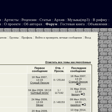
и
Артисты
Рецензии
Статьи
Архив
Музыка(mp3)
В рифму
::
::
::
::
::
::
::
и
О проекте
Об авторах
Форум
Гостевая книга
Объявления
::
::
::
::
::
::
:
:
:
:
атели
Группы
Профиль
Войти и проверить личные сообщения
Вход
Отметить все темы как прочтённые
Первое
Отв. /
Последнее
сообщение
Просм.
сообщение
18 Янв 2007,
18 Янв 2007,
13:16
13:16
0 / 25144
Старый Пионэр
Старый Пионэр
31 Мар 2016,
04 Дек 2009, 19:13
1 /
12:40
ЧоРНЫЙ ФЛАГ
117192
literrary
24 Мар 2009,
09 Июл 2015,
13:33
2 / 46153
18:01
Slesar
irasolnce
13 Апр 2014,
20 Фев 2009,