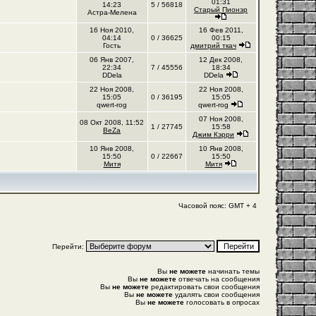
01:31
14:23
5 / 56818
Старый Пионэр
Астра-Мелена
16 Ноя 2010,
16 Фев 2011,
04:14
0 / 36625
00:15
Гость
дмитрий ткач
06 Янв 2007,
12 Дек 2008,
22:34
7 / 45556
18:34
DDela
DDela
22 Ноя 2008,
22 Ноя 2008,
15:05
0 / 36195
15:05
qwert-rog
qwert-rog
07 Ноя 2008,
08 Окт 2008, 11:52
1 / 27745
15:58
BeZa
Джим Кэрри
10 Янв 2008,
10 Янв 2008,
15:50
0 / 22667
15:50
Митя
Митя
Часовой пояс: GMT + 4
Перейти:
Вы
не можете
начинать темы
Вы
не можете
отвечать на сообщения
Вы
не можете
редактировать свои сообщения
Вы
не можете
удалять свои сообщения
Вы
не можете
голосовать в опросах