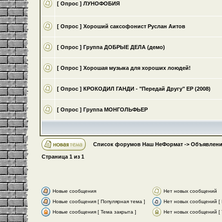
[ Опрос ]
ЛУНОФОБИЯ
[ Опрос ]
Хороший саксофонист Руслан Аитов
[ Опрос ]
Группа ДОБРЫЕ ДЕЛА (демо)
[ Опрос ]
Хорошая музыка для хороших лоюдей!
[ Опрос ]
КРОКОДИЛ ГАНДИ - "Передай Другу" ЕР (2008)
[ Опрос ]
Группа МОНГОЛЬФЬЕР
Список форумов Наш НеФормат
->
Объявлени
Страница
1
из
1
Новые сообщения
Нет новых сообщений
Новые сообщения [ Популярная тема ]
Нет новых сообщений [ 
Новые сообщения [ Тема закрыта ]
Нет новых сообщений [ 