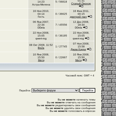
01:31
14:23
5 / 56818
Старый Пионэр
Астра-Мелена
16 Ноя 2010,
16 Фев 2011,
04:14
0 / 36625
00:15
Гость
дмитрий ткач
06 Янв 2007,
12 Дек 2008,
22:34
7 / 45556
18:34
DDela
DDela
22 Ноя 2008,
22 Ноя 2008,
15:05
0 / 36195
15:05
qwert-rog
qwert-rog
07 Ноя 2008,
08 Окт 2008, 11:52
1 / 27745
15:58
BeZa
Джим Кэрри
10 Янв 2008,
10 Янв 2008,
15:50
0 / 22667
15:50
Митя
Митя
Часовой пояс: GMT + 4
Перейти:
Вы
не можете
начинать темы
Вы
не можете
отвечать на сообщения
Вы
не можете
редактировать свои сообщения
Вы
не можете
удалять свои сообщения
Вы
не можете
голосовать в опросах