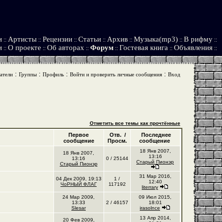
и
Артисты
Рецензии
Статьи
Архив
Музыка(mp3)
В рифму
::
::
::
::
::
::
::
и
О проекте
Об авторах
Форум
Гостевая книга
Объявления
::
::
::
::
::
::
:
:
:
:
атели
Группы
Профиль
Войти и проверить личные сообщения
Вход
Отметить все темы как прочтённые
Первое
Отв. /
Последнее
сообщение
Просм.
сообщение
18 Янв 2007,
18 Янв 2007,
13:16
13:16
0 / 25144
Старый Пионэр
Старый Пионэр
31 Мар 2016,
04 Дек 2009, 19:13
1 /
12:40
ЧоРНЫЙ ФЛАГ
117192
literrary
24 Мар 2009,
09 Июл 2015,
13:33
2 / 46157
18:01
Slesar
irasolnce
13 Апр 2014,
20 Фев 2009,