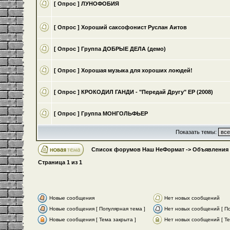
[ Опрос ]
ЛУНОФОБИЯ
[ Опрос ]
Хороший саксофонист Руслан Аитов
[ Опрос ]
Группа ДОБРЫЕ ДЕЛА (демо)
[ Опрос ]
Хорошая музыка для хороших лоюдей!
[ Опрос ]
КРОКОДИЛ ГАНДИ - "Передай Другу" ЕР (2008)
[ Опрос ]
Группа МОНГОЛЬФЬЕР
Показать темы:
Список форумов Наш НеФормат
->
Объявления
Страница
1
из
1
Новые сообщения
Нет новых сообщений
Новые сообщения [ Популярная тема ]
Нет новых сообщений [ По
Новые сообщения [ Тема закрыта ]
Нет новых сообщений [ Те