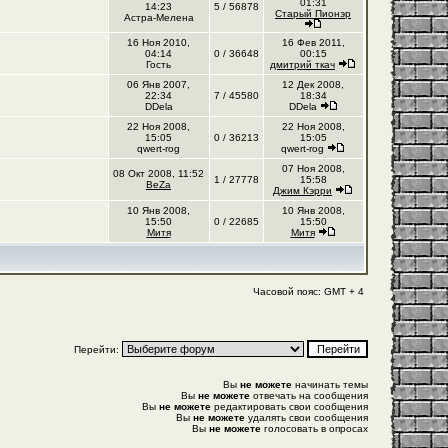
01:31
14:23
5 / 56878
Старый Пионэр
Астра-Мелена
16 Ноя 2010,
16 Фев 2011,
04:14
0 / 36648
00:15
Гость
дмитрий ткач
06 Янв 2007,
12 Дек 2008,
22:34
7 / 45580
18:34
DDela
DDela
22 Ноя 2008,
22 Ноя 2008,
15:05
0 / 36213
15:05
qwert-rog
qwert-rog
07 Ноя 2008,
08 Окт 2008, 11:52
1 / 27778
15:58
BeZa
Джим Кэрри
10 Янв 2008,
10 Янв 2008,
15:50
0 / 22685
15:50
Митя
Митя
Часовой пояс: GMT + 4
Перейти:
Вы
не можете
начинать темы
Вы
не можете
отвечать на сообщения
Вы
не можете
редактировать свои сообщения
Вы
не можете
удалять свои сообщения
Вы
не можете
голосовать в опросах