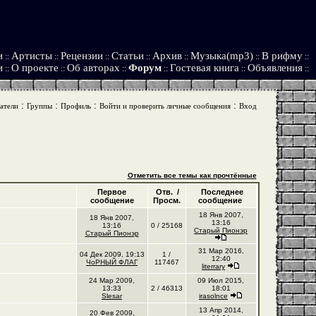
и
Артисты
Рецензии
Статьи
Архив
Музыка(mp3)
В рифму
::
::
::
::
::
::
::
и
О проекте
Об авторах
Форум
Гостевая книга
Объявления
::
::
::
::
::
::
:
:
:
:
атели
Группы
Профиль
Войти и проверить личные сообщения
Вход
Отметить все темы как прочтённые
Первое
Отв. /
Последнее
сообщение
Просм.
сообщение
18 Янв 2007,
18 Янв 2007,
13:16
13:16
0 / 25168
Старый Пионэр
Старый Пионэр
31 Мар 2016,
04 Дек 2009, 19:13
1 /
12:40
ЧоРНЫЙ ФЛАГ
117467
literrary
24 Мар 2009,
09 Июл 2015,
13:33
2 / 46313
18:01
Slesar
irasolnce
13 Апр 2014,
20 Фев 2009,