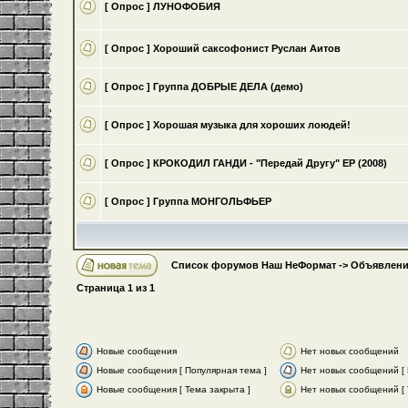
[ Опрос ]
ЛУНОФОБИЯ
[ Опрос ]
Хороший саксофонист Руслан Аитов
[ Опрос ]
Группа ДОБРЫЕ ДЕЛА (демо)
[ Опрос ]
Хорошая музыка для хороших лоюдей!
[ Опрос ]
КРОКОДИЛ ГАНДИ - "Передай Другу" ЕР (2008)
[ Опрос ]
Группа МОНГОЛЬФЬЕР
Список форумов Наш НеФормат
->
Объявлени
Страница
1
из
1
Новые сообщения
Нет новых сообщений
Новые сообщения [ Популярная тема ]
Нет новых сообщений [ 
Новые сообщения [ Тема закрыта ]
Нет новых сообщений [ 