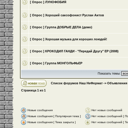
[ Опрос ]
ЛУНОФОБИЯ
[ Опрос ]
Хороший саксофонист Руслан Аитов
[ Опрос ]
Группа ДОБРЫЕ ДЕЛА (демо)
[ Опрос ]
Хорошая музыка для хороших лоюдей!
[ Опрос ]
КРОКОДИЛ ГАНДИ - "Передай Другу" ЕР (2008)
[ Опрос ]
Группа МОНГОЛЬФЬЕР
Показать темы:
Список форумов Наш НеФормат
->
Объявления
Страница
1
из
1
Новые сообщения
Нет новых сообщений
Новые сообщения [ Популярная тема ]
Нет новых сообщений [ По
Новые сообщения [ Тема закрыта ]
Нет новых сообщений [ Те