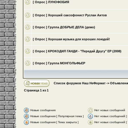
[ Опрос ]
ЛУНОФОБИЯ
[ Опрос ]
Хороший саксофонист Руслан Аитов
[ Опрос ]
Группа ДОБРЫЕ ДЕЛА (демо)
[ Опрос ]
Хорошая музыка для хороших лоюдей!
[ Опрос ]
КРОКОДИЛ ГАНДИ - "Передай Другу" ЕР (2008)
[ Опрос ]
Группа МОНГОЛЬФЬЕР
Список форумов Наш НеФормат
->
Объявлени
Страница
1
из
1
Новые сообщения
Нет новых сообщений
Новые сообщения [ Популярная тема ]
Нет новых сообщений [ 
Новые сообщения [ Тема закрыта ]
Нет новых сообщений [ 