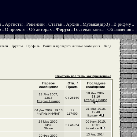
и
Артисты
Рецензии
Статьи
Архив
Музыка(mp3)
В рифму
::
::
::
::
::
::
::
и
О проекте
Об авторах
Форум
Гостевая книга
Объявления
::
::
::
::
::
::
:
:
:
:
атели
Группы
Профиль
Войти и проверить личные сообщения
Вход
Отметить все темы как прочтённые
Первое
Отв. /
Последнее
сообщение
Просм.
сообщение
18 Янв 2007,
18 Янв 2007,
13:16
13:16
0 / 25160
Старый Пионэр
Старый Пионэр
31 Мар 2016,
04 Дек 2009, 19:13
1 /
12:40
ЧоРНЫЙ ФЛАГ
117400
literrary
24 Мар 2009,
09 Июл 2015,
13:33
2 / 46264
18:01
Slesar
irasolnce
13 Апр 2014,
20 Фев 2009,