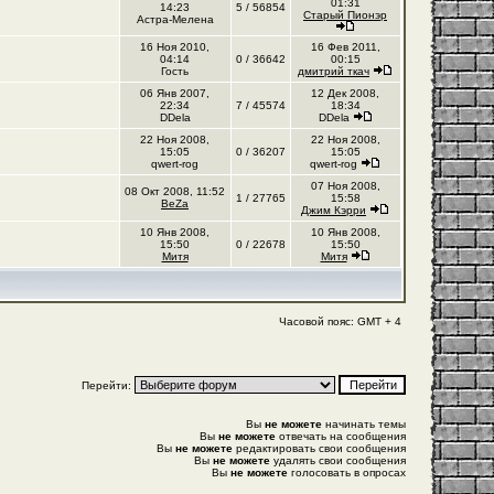
01:31
14:23
5 / 56854
Старый Пионэр
Астра-Мелена
16 Ноя 2010,
16 Фев 2011,
04:14
0 / 36642
00:15
Гость
дмитрий ткач
06 Янв 2007,
12 Дек 2008,
22:34
7 / 45574
18:34
DDela
DDela
22 Ноя 2008,
22 Ноя 2008,
15:05
0 / 36207
15:05
qwert-rog
qwert-rog
07 Ноя 2008,
08 Окт 2008, 11:52
1 / 27765
15:58
BeZa
Джим Кэрри
10 Янв 2008,
10 Янв 2008,
15:50
0 / 22678
15:50
Митя
Митя
Часовой пояс: GMT + 4
Перейти:
Вы
не можете
начинать темы
Вы
не можете
отвечать на сообщения
Вы
не можете
редактировать свои сообщения
Вы
не можете
удалять свои сообщения
Вы
не можете
голосовать в опросах