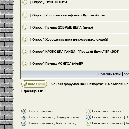
[ Опрос ]
ЛУНОФОБИЯ
[ Опрос ]
Хороший саксофонист Руслан Аитов
[ Опрос ]
Группа ДОБРЫЕ ДЕЛА (демо)
[ Опрос ]
Хорошая музыка для хороших лоюдей!
[ Опрос ]
КРОКОДИЛ ГАНДИ - "Передай Другу" ЕР (2008)
[ Опрос ]
Группа МОНГОЛЬФЬЕР
Показать темы:
Список форумов Наш НеФормат
->
Объявления
Страница
1
из
1
Новые сообщения
Нет новых сообщений
Новые сообщения [ Популярная тема ]
Нет новых сообщений [ По
Новые сообщения [ Тема закрыта ]
Нет новых сообщений [ Те