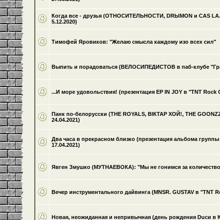
Когда все - друзья (ОТНОСИТЕЛЬНОСТИ, DRЫMON и CAS LAJNA 
5.12.2020)
Тимофей Яровиков: "Желаю смысла каждому изо всех сил"
Выпить и порадоваться (ВЕЛОСИПЕДИСТОВ в паб-клубе "Граф
...И море удовольствия! (презентация EP IN JOY в "TNT Rock C
Панк по-белорусски (THE ROYALS, ВІКТАР ХОЙ!, THE GOONZZ! 
24.04.2021)
Два часа в прекрасном близко (презентация альбома группы 
17.04.2021)
Явген Змушко (МУТНАЕВОКА): "Мы не гонимся за количеств
Вечер инструментального дайвинга (MNSR. GUSTAV в "TNT Roc
Новая, неожиданная и непривычная (день рождения Duси в КЦ