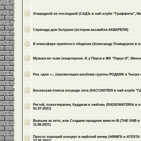
Очередной не последний (САДЪ в паб-клубе "Граффити", Минс
Серенада для Золушки (история ансамбля АКВАРЕЛИ)
В атмосфере приятного общения (Александр Помидоров в паб
Музыка во тьме (квартирник .K у Перса в ЖК "Парус-8", Минск,
Рок +дни =... (презентация альбома группы РОДНИК в Театре ку
Бесовская пляска посреди лета (КАССИОПЕЯ в паб-клубе "Гра
Реггей, психотерапия, буддизм и любовь (RADIOMATERIA в п
01.07.2021)
Выпьем за лето, или Создаем праздник вместе-III (THE UNB в
11.06.2021)
Просто хороший концерт в майский вечер (НЯМІГА и ATESTA в
27.05.2021)