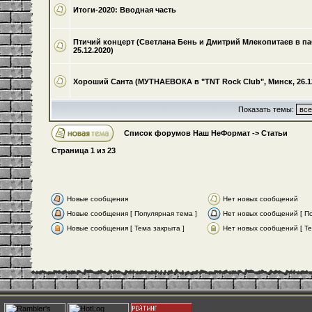
Итоги-2020: Вводная часть
Птичий концерт (Светлана Бень и Дмитрий Млекопитаев в па
25.12.2020)
Хороший Санта (МУТНАЕВОКА в "TNT Rock Club", Минск, 26.12
Показать темы:
Список форумов Наш НеФормат
->
Статьи
Страница
1
из
23
Новые сообщения
Нет новых сообщений
Новые сообщения [ Популярная тема ]
Нет новых сообщений [ По
Новые сообщения [ Тема закрыта ]
Нет новых сообщений [ Те