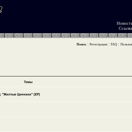
Новост
Ссылк
:
:
:
Поиск
Регистрация
FAQ
Пользов
Темы
 "Желтые Ценники" (EP)