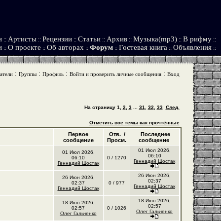
и
Артисты
Рецензии
Статьи
Архив
Музыка(mp3)
В рифму
::
::
::
::
::
::
::
и
О проекте
Об авторах
Форум
Гостевая книга
Объявления
::
::
::
::
::
::
:
:
:
:
атели
Группы
Профиль
Войти и проверить личные сообщения
Вход
На страницу
1
,
2
,
3
...
31
,
32
,
33
След.
Отметить все темы как прочтённые
Первое
Отв. /
Последнее
сообщение
Просм.
сообщение
01 Июл 2026,
01 Июл 2026,
06:10
06:10
0 / 1270
Геннадий Шостак
Геннадий Шостак
26 Июн 2026,
26 Июн 2026,
02:37
02:37
0 / 977
Геннадий Шостак
Геннадий Шостак
18 Июн 2026,
18 Июн 2026,
02:57
02:57
0 / 1026
Олег Гальченко
Олег Гальченко