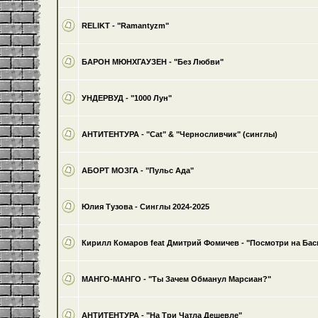
RELIKT - "Ramantyzm"
БАРОН МЮНХГАУЗЕН - "Без Любви"
УНДЕРВУД - "1000 Лун"
АНТИТЕНТУРА - "Cat" & "Черносливчик" (синглы)
АБОРТ МОЗГА - "Пульс Ада"
Юлия Тузова - Синглы 2024-2025
Кирилл Комаров feat Дмитрий Фомичев - "Посмотри на Баси
МАНГО-МАНГО - "Ты Зачем Обманул Марсиан?"
АНТИТЕНТУРА - "На Три Чатла Дешевле"