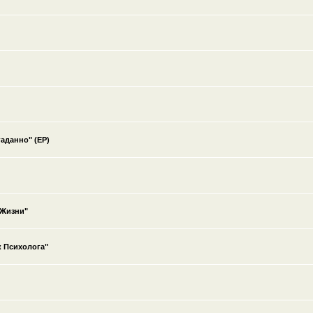
аданно" (EP)
 Жизни"
к Психолога"