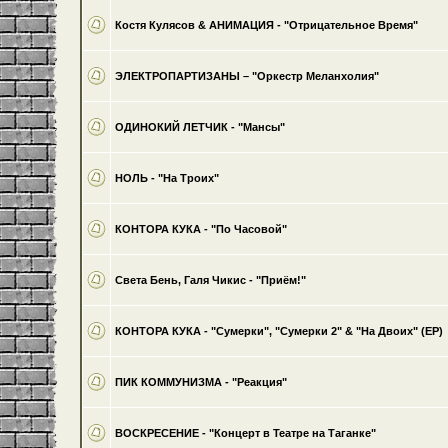
Костя Кулясов & АНИМАЦИЯ - "Отрицательное Время"
ЭЛЕКТРОПАРТИЗАНЫ – "Оркестр Меланхолия"
ОДИНОКИЙ ЛЕТЧИК - "Мансы"
НОЛЬ - "На Троих"
КОНТОРА КУКА - "По Часовой"
Света Бень, Галя Чикис - "Приём!"
КОНТОРА КУКА - "Сумерки", "Сумерки 2" & "На Двоих" (EP)
ПИК КОММУНИЗМА - "Реакция"
ВОСКРЕСЕНИЕ - "Концерт в Театре на Таганке"