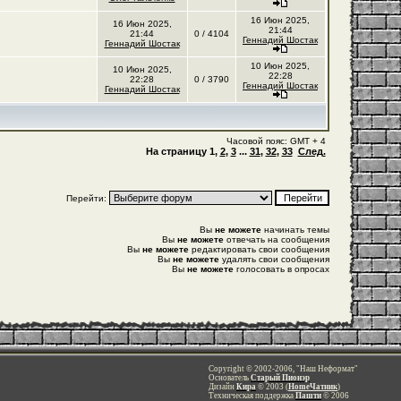
16 Июн 2025,
16 Июн 2025,
21:44
21:44
0 / 4104
Геннадий Шостак
Геннадий Шостак
10 Июн 2025,
10 Июн 2025,
22:28
22:28
0 / 3790
Геннадий Шостак
Геннадий Шостак
Часовой пояс: GMT + 4
На страницу
1
,
2
,
3
...
31
,
32
,
33
След.
Перейти:
Вы
не можете
начинать темы
Вы
не можете
отвечать на сообщения
Вы
не можете
редактировать свои сообщения
Вы
не можете
удалять свои сообщения
Вы
не можете
голосовать в опросах
Copyright © 2002-2006, "Наш Неформат"
Основатель
Старый Пионэр
Дизайн
Кира
© 2003 (
HomeЧатник
)
Техническая поддержка
Пашти
© 2006