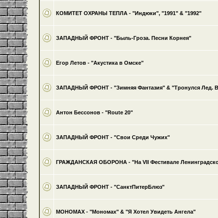
КОМИТЕТ ОХРАНЫ ТЕПЛА - "Индюки", "1991" & "1992"
ЗАПАДНЫЙ ФРОНТ - "Быль-Гроза. Песни Корнея"
Егор Летов - "Акустика в Омске"
ЗАПАДНЫЙ ФРОНТ - "Зимняя Фантазия" & "Тронулся Лед. 
Антон Бессонов - "Route 20"
ЗАПАДНЫЙ ФРОНТ - "Свои Среди Чужих"
ГРАЖДАНСКАЯ ОБОРОНА - "На VII Фестивале Ленинградско
ЗАПАДНЫЙ ФРОНТ - "СанктПитерБлюз"
МОНОМАХ - "Мономах" & "Я Хотел Увидеть Ангела"