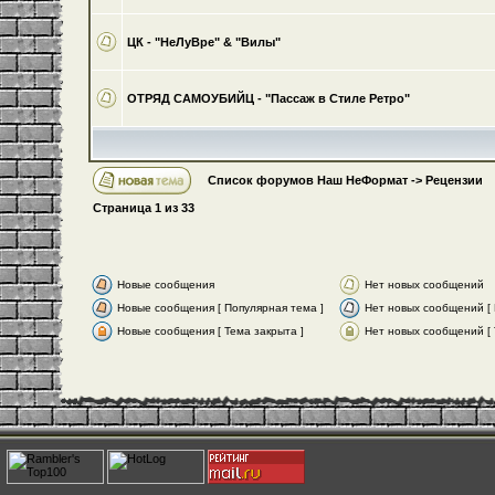
ЦК - "НеЛуВре" & "Вилы"
ОТРЯД САМОУБИЙЦ - "Пассаж в Стиле Ретро"
Список форумов Наш НеФормат
->
Рецензии
Страница
1
из
33
Новые сообщения
Нет новых сообщений
Новые сообщения [ Популярная тема ]
Нет новых сообщений [ 
Новые сообщения [ Тема закрыта ]
Нет новых сообщений [ 