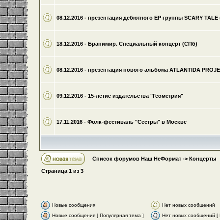
08.12.2016 - презентация дебютного EP группы SCARY TALE 
18.12.2016 - Бранимир. Специальный концерт (СПб)
08.12.2016 - презентация нового альбома ATLANTIDA PROJ
09.12.2016 - 15-летие издательства "Геометрия"
17.11.2016 - Фолк-фестиваль "Сестры" в Москве
Список форумов Наш НеФормат
->
Концерты
Страница
1
из
3
Новые сообщения
Нет новых сообщений
Новые сообщения [ Популярная тема ]
Нет новых сообщений [ 