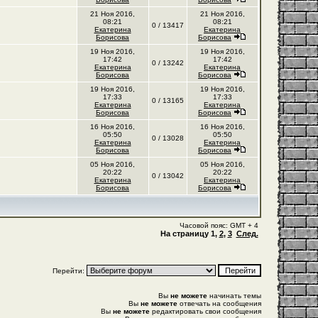
21 Ноя 2016,
21 Ноя 2016,
08:21
08:21
0 / 13417
Екатерина
Екатерина
Борисова
Борисова
19 Ноя 2016,
19 Ноя 2016,
17:42
17:42
0 / 13242
Екатерина
Екатерина
Борисова
Борисова
19 Ноя 2016,
19 Ноя 2016,
17:33
17:33
0 / 13165
Екатерина
Екатерина
Борисова
Борисова
16 Ноя 2016,
16 Ноя 2016,
05:50
05:50
0 / 13028
Екатерина
Екатерина
Борисова
Борисова
05 Ноя 2016,
05 Ноя 2016,
20:22
20:22
0 / 13042
Екатерина
Екатерина
Борисова
Борисова
Часовой пояс: GMT + 4
На страницу
1
,
2
,
3
След.
Перейти:
Вы
не можете
начинать темы
Вы
не можете
отвечать на сообщения
Вы
не можете
редактировать свои сообщения