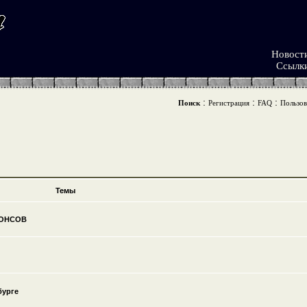
Новост
Ссылк
:
:
:
Поиск
Регистрация
FAQ
Пользов
Темы
НОНСОВ
бурге