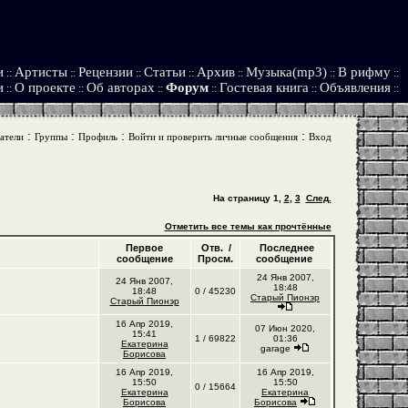
и
Артисты
Рецензии
Статьи
Архив
Музыка(mp3)
В рифму
::
::
::
::
::
::
::
и
О проекте
Об авторах
Форум
Гостевая книга
Объявления
::
::
::
::
::
::
:
:
:
:
атели
Группы
Профиль
Войти и проверить личные сообщения
Вход
На страницу
1
,
2
,
3
След.
Отметить все темы как прочтённые
Первое
Отв. /
Последнее
сообщение
Просм.
сообщение
24 Янв 2007,
24 Янв 2007,
18:48
18:48
0 / 45230
Старый Пионэр
Старый Пионэр
16 Апр 2019,
07 Июн 2020,
15:41
1 / 69822
01:36
Екатерина
garage
Борисова
16 Апр 2019,
16 Апр 2019,
15:50
15:50
0 / 15664
Екатерина
Екатерина
Борисова
Борисова