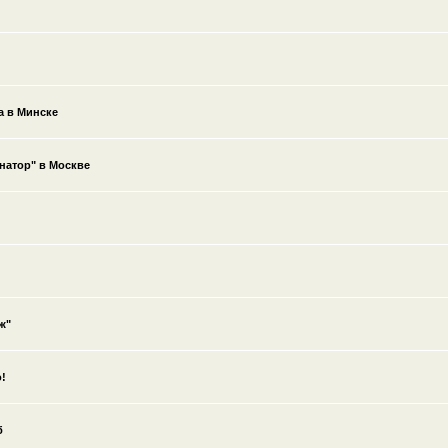
а в Минске
натор" в Москве
ж"
!
б