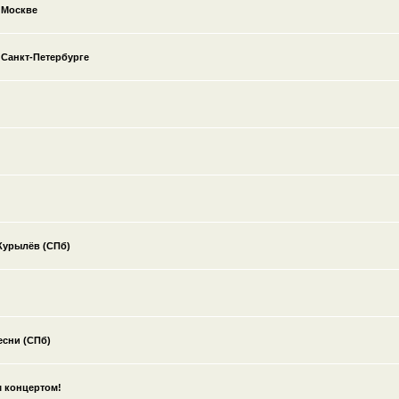
 Москве
 Санкт-Петербурге
 Курылёв (СПб)
есни (СПб)
м концертом!