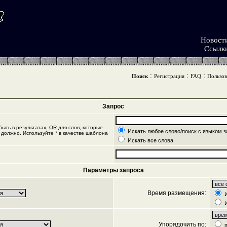
Новост
Ссылк
:
:
:
Поиск
Регистрация
FAQ
Пользов
Запрос
ыть в результатах,
OR
для слов, которые
Искать любое слово/поиск с языком з
 должно. Используйте * в качестве шаблона
Искать все слова
Параметры запроса
Время размещения:
И
И
Упорядочить по:
п