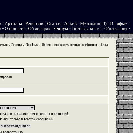
и
Артисты
Рецензии
Статьи
Архив
Музыка(mp3)
В рифму
::
::
::
::
::
::
::
и
О проекте
Об авторах
Форум
Гостевая книга
Объявления
::
::
::
::
::
::
:
:
:
:
атели
Группы
Профиль
Войти и проверить личные сообщения
Вход
апросов
скать в названиях тем и текстах сообщений
скать только в текстах сообщений
о возрастанию