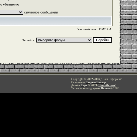
о убыванию
символов сообщений
Часовой пояс: GMT + 4
Перейти:
Copyright © 2002-2006, "Наш Неформат"
Основатель
Старый Пионэр
Дизайн
Кира
© 2003 (
HomeЧатник
)
Техническая поддержка
Пашти
© 2006