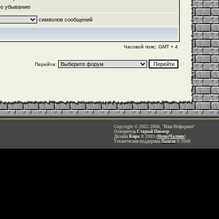
о убыванию
символов сообщений
Часовой пояс: GMT + 4
Перейти:
Copyright © 2002-2006, "Наш Неформат"
Основатель
Старый Пионэр
Дизайн
Кира
© 2003 (
HomeЧатник
)
Техническая поддержка
Пашти
© 2006