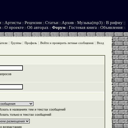
и
Артисты
Рецензии
Статьи
Архив
Музыка(mp3)
В рифму
::
::
::
::
::
::
::
и
О проекте
Об авторах
Форум
Гостевая книга
Объявления
::
::
::
::
::
::
:
:
:
:
атели
Группы
Профиль
Войти и проверить личные сообщения
Вход
апросов
скать в названиях тем и текстах сообщений
скать только в текстах сообщений
о возрастанию