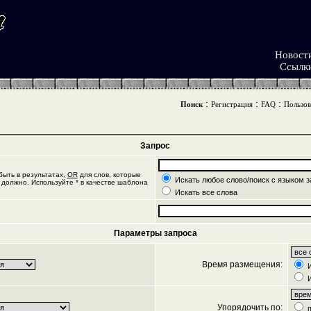
Новост
Ссылк
:
:
:
Поиск
Регистрация
FAQ
Пользов
Запрос
ыть в результатах,
OR
для слов, которые
Искать любое слово/поиск с языком з
 должно. Используйте * в качестве шаблона
Искать все слова
Параметры запроса
Время размещения:
И
И
Упорядочить по:
п