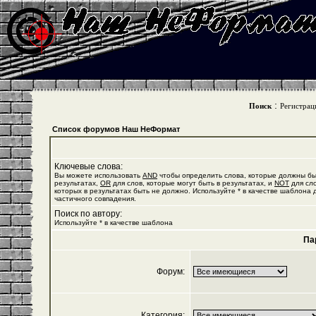
:
Поиск
Регистрац
Список форумов Наш НеФормат
Ключевые слова:
Вы можете использовать
AND
чтобы определить слова, которые должны бы
результатах,
OR
для слов, которые могут быть в результатах, и
NOT
для сло
которых в результатах быть не должно. Используйте * в качестве шаблона 
частичного совпадения.
Поиск по автору:
Используйте * в качестве шаблона
Па
Форум:
Категория: